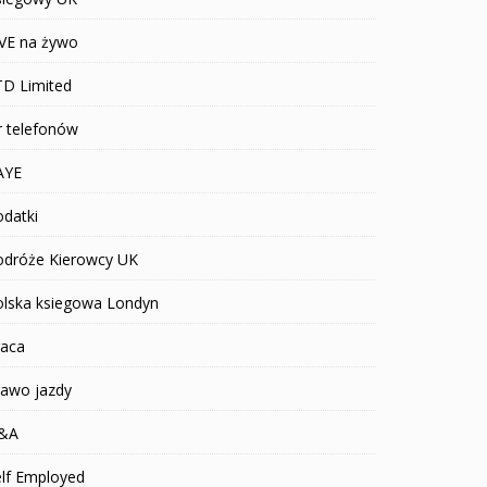
IVE na żywo
TD Limited
r telefonów
AYE
datki
odróże Kierowcy UK
olska ksiegowa Londyn
raca
rawo jazdy
&A
elf Employed