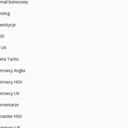
mail biznesowy
sting
westycje
R35
T UK
arta Tacho
erowcy Anglia
ierowcy HGV
ierowcy UK
omentarze
ozackie HGV
siegowy UK