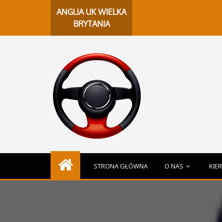
Chat
ANGLIA UK WIELKA
BRYTANIA
STRONA GŁÓWNA
O NAS
KIE