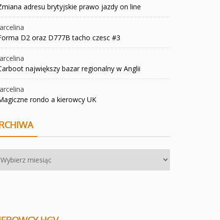
Zmiana adresu brytyjskie prawo jazdy on line
rcelina
Forma D2 oraz D777B tacho czesc #3
rcelina
Carboot największy bazar regionalny w Anglii
rcelina
Magiczne rondo a kierowcy UK
RCHIWA
chiwa