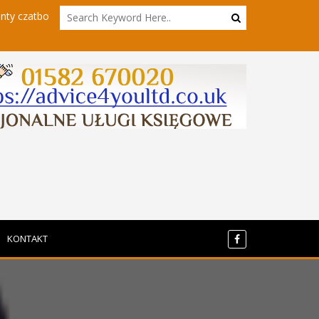
bota
Powrót do sieci - kierowcy hgv w innym wydaniu
KONTAKT