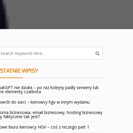
STATNIE WPISY
atGPT nie działa – po raz kolejny padly serwery lub
ne elementy czatbota
wrót do sieci – kierowcy hgv w innym wydaniu
orna biznesowa, email biznesowy, hosting biznesowy
y faktycznie tak jest?
we biuro kierowcy HGV – coś z niczego part 1