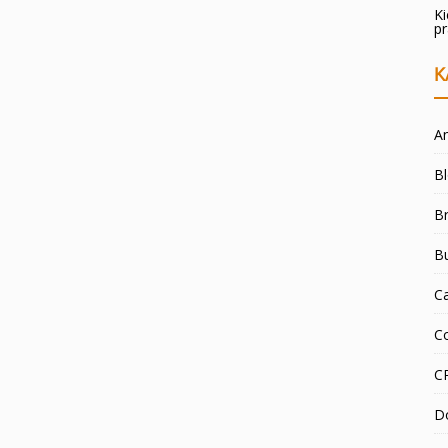
K
p
K
An
B
Br
B
C
C
C
D