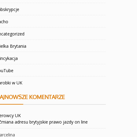
bskrypcje
acho
ncategorized
elka Brytania
incykacja
ouTube
arobki w UK
AJNOWSZE KOMENTARZE
ierowcy UK
Zmiana adresu brytyjskie prawo jazdy on line
rcelina