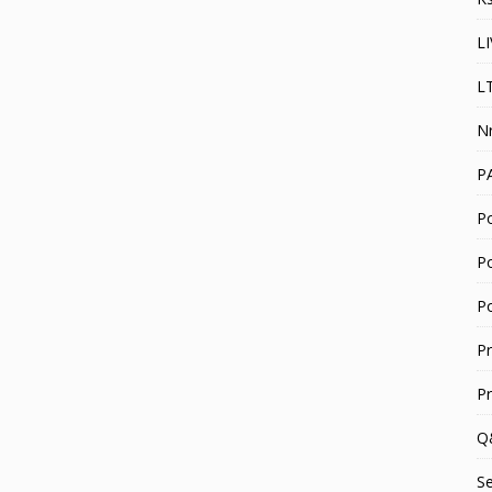
L
L
N
P
Po
P
P
P
P
Q
S