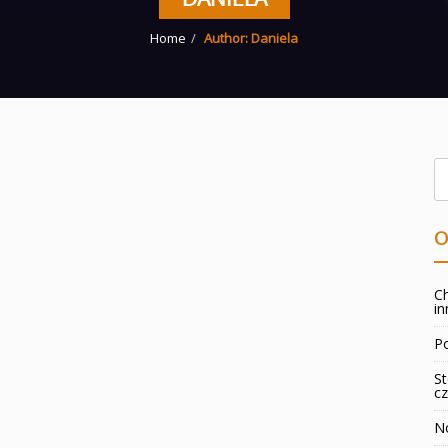
Home
Author: Daniela
O
Ch
in
Po
St
cz
No