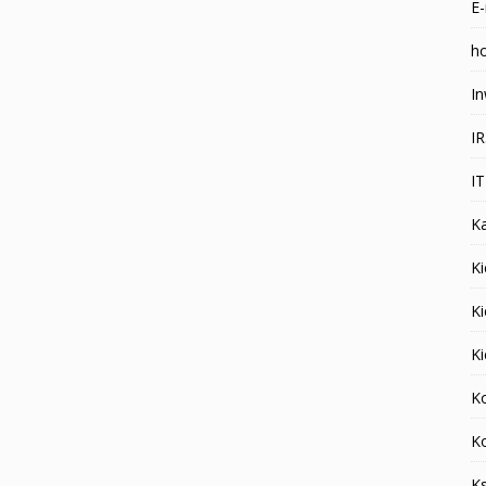
E-
ho
In
I
I
K
Ki
K
K
K
K
K