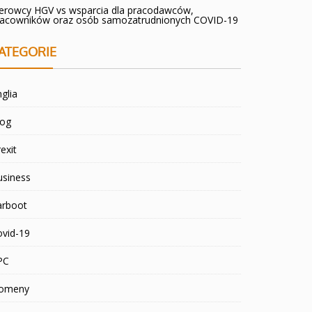
ierowcy HGV vs wsparcia dla pracodawców,
racowników oraz osób samozatrudnionych COVID-19
ATEGORIE
glia
log
exit
usiness
arboot
ovid-19
PC
omeny