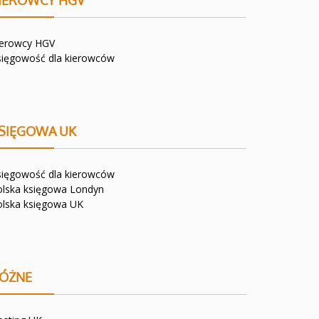
IEROWCY HGV
ierowcy HGV
sięgowość dla kierowców
SIĘGOWA UK
sięgowość dla kierowców
olska księgowa Londyn
olska księgowa UK
ÓŻNE