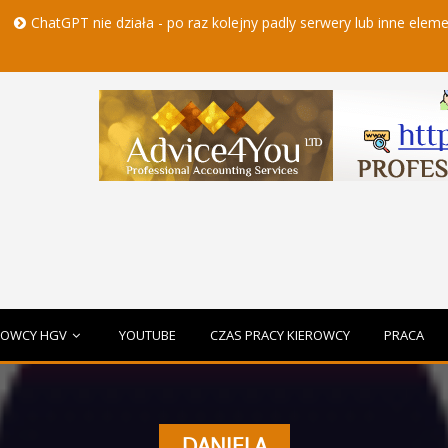
GPT nie działa - po raz kolejny padly serwery lub inne elementy czat
ROWCY HGV
YOUTUBE
CZAS PRACY KIEROWCY
PRACA
DANIELA