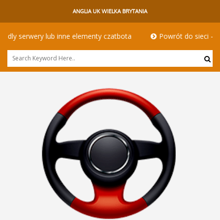
ANGLIA UK WIELKA BRYTANIA
menty czatbota
Powrót do sieci - kierowcy hgv w innym wydan