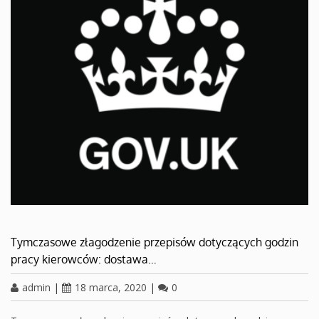
Tymczasowe złagodzenie przepisów dotyczących godzin
pracy kierowców: dostawa…
admin
|
18 marca, 2020
|
0