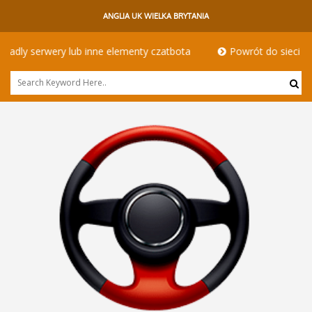
ANGLIA UK WIELKA BRYTANIA
nne elementy czatbota
Powrót do sieci - kierowcy hgv w innym