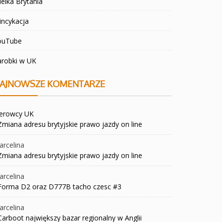
elka Brytania
incykacja
ouTube
arobki w UK
AJNOWSZE KOMENTARZE
ierowcy UK
Zmiana adresu brytyjskie prawo jazdy on line
rcelina
Zmiana adresu brytyjskie prawo jazdy on line
rcelina
Forma D2 oraz D777B tacho czesc #3
rcelina
Carboot największy bazar regionalny w Anglii