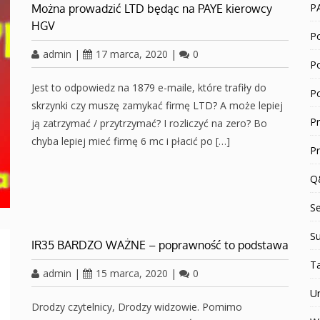
P
Można prowadzić LTD będąc na PAYE kierowcy
HGV
Po
admin
|
17 marca, 2020
|
0
P
Jest to odpowiedz na 1879 e-maile, które trafiły do
P
skrzynki czy muszę zamykać firmę LTD? A może lepiej
P
ją zatrzymać / przytrzymać? I rozliczyć na zero? Bo
chyba lepiej mieć firmę 6 mc i płacić po […]
P
Q
S
Su
IR35 BARDZO WAŻNE – poprawność to podstawa
T
admin
|
15 marca, 2020
|
0
U
Drodzy czytelnicy, Drodzy widzowie. Pomimo