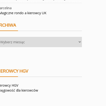
rcelina
Magiczne rondo a kierowcy UK
RCHIWA
chiwa
IEROWCY HGV
ierowcy HGV
sięgowość dla kierowców