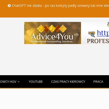
T nie działa - po raz kolejny padly serwery lub inne elementy czatbo
ROWCY HGV
YOUTUBE
CZAS PRACY KIEROWCY
PRACA