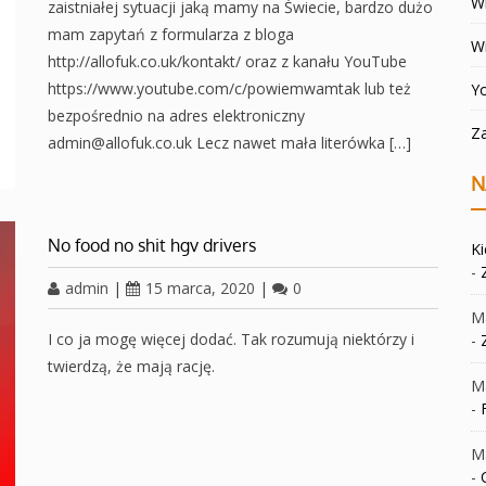
Wi
zaistniałej sytuacji jaką mamy na Świecie, bardzo dużo
mam zapytań z formularza z bloga
W
http://allofuk.co.uk/kontakt/ oraz z kanału YouTube
https://www.youtube.com/c/powiemwamtak lub też
Y
bezpośrednio na adres elektroniczny
Z
admin@allofuk.co.uk Lecz nawet mała literówka […]
N
No food no shit hgv drivers
K
-
admin
|
15 marca, 2020
|
0
Ma
I co ja mogę więcej dodać. Tak rozumują niektórzy i
-
twierdzą, że mają rację.
Ma
-
Ma
-