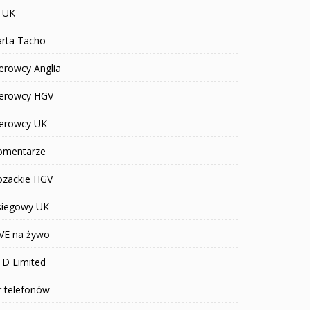
T UK
arta Tacho
erowcy Anglia
ierowcy HGV
ierowcy UK
omentarze
ozackie HGV
siegowy UK
IVE na żywo
TD Limited
r telefonów