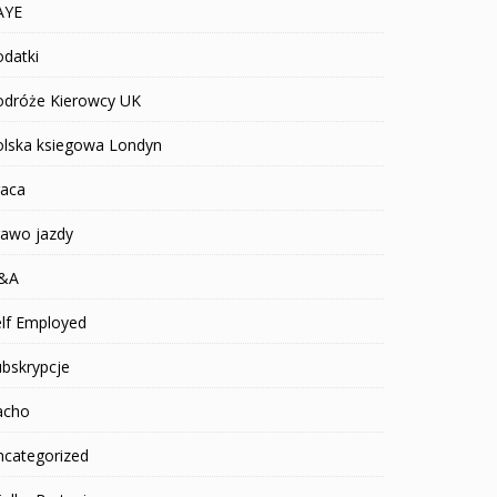
AYE
datki
odróże Kierowcy UK
olska ksiegowa Londyn
raca
rawo jazdy
&A
elf Employed
bskrypcje
acho
ncategorized