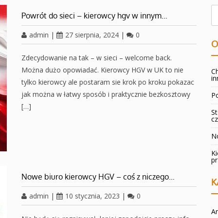
Powrót do sieci – kierowcy hgv w innym…
admin
|
27 sierpnia, 2024
|
0
O
Zdecydowanie na tak – w sieci – welcome back.
Można dużo opowiadać. Kierowcy HGV w UK to nie
Ch
in
tylko kierowcy ale postaram sie krok po kroku pokazac
jak można w łatwy sposób i praktycznie bezkosztowy
Po
[…]
St
cz
No
K
p
Nowe biuro kierowcy HGV – coś z niczego…
K
admin
|
10 stycznia, 2023
|
0
An