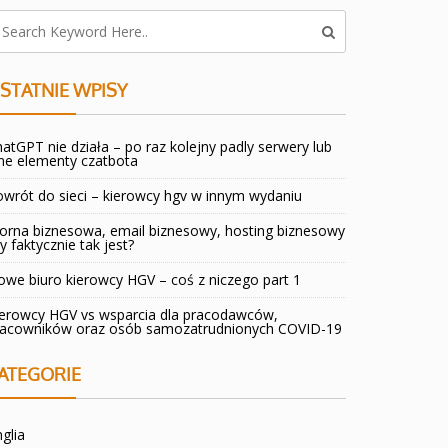
STATNIE WPISY
atGPT nie działa – po raz kolejny padly serwery lub
ne elementy czatbota
wrót do sieci – kierowcy hgv w innym wydaniu
orna biznesowa, email biznesowy, hosting biznesowy
y faktycznie tak jest?
we biuro kierowcy HGV – coś z niczego part 1
ierowcy HGV vs wsparcia dla pracodawców,
racowników oraz osób samozatrudnionych COVID-19
ATEGORIE
glia