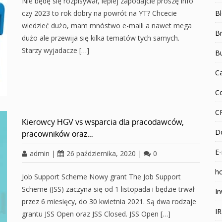
Nie będę się rozpisywał, lepiej zapodajcie proszę info
czy 2023 to rok dobry na powrót na YT? Chcecie
B
wiedzieć dużo, mam mnóstwo e-maili a nawet mega
Br
dużo ale przewija się kilka tematów tych samych.
Starzy wyjadacze […]
B
C
C
C
Kierowcy HGV vs wsparcia dla pracodawców,
D
pracowników oraz…
E-
admin
|
26 października, 2020
|
0
ho
Job Support Scheme Nowy grant The Job Support
Scheme (JSS) zaczyna się od 1 listopada i będzie trwał
In
przez 6 miesięcy, do 30 kwietnia 2021. Są dwa rodzaje
I
grantu JSS Open oraz JSS Closed. JSS Open […]