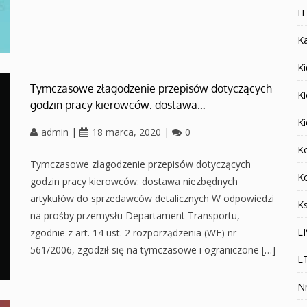
I
K
Ki
Tymczasowe złagodzenie przepisów dotyczących
K
godzin pracy kierowców: dostawa…
K
admin
|
18 marca, 2020
|
0
K
Tymczasowe złagodzenie przepisów dotyczących
K
godzin pracy kierowców: dostawa niezbędnych
artykułów do sprzedawców detalicznych W odpowiedzi
K
na prośby przemysłu Departament Transportu,
L
zgodnie z art. 14 ust. 2 rozporządzenia (WE) nr
561/2006, zgodził się na tymczasowe i ograniczone […]
L
N