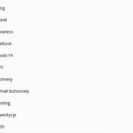
log
exit
usiness
arboot
ovid-19
PC
omeny
mail biznesowy
sting
westycje
R35