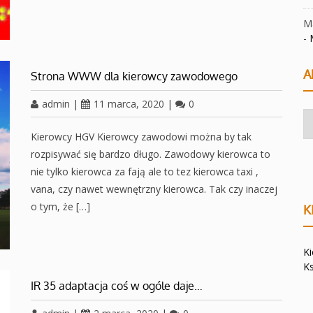
Ma
-
A
Strona WWW dla kierowcy zawodowego
admin
|
11 marca, 2020
|
0
Ar
Kierowcy HGV Kierowcy zawodowi można by tak
rozpisywać się bardzo długo. Zawodowy kierowca to
nie tylko kierowca za fają ale to tez kierowca taxi ,
vana, czy nawet wewnętrzny kierowca. Tak czy inaczej
o tym, że […]
K
K
K
IR 35 adaptacja coś w ogóle daje…