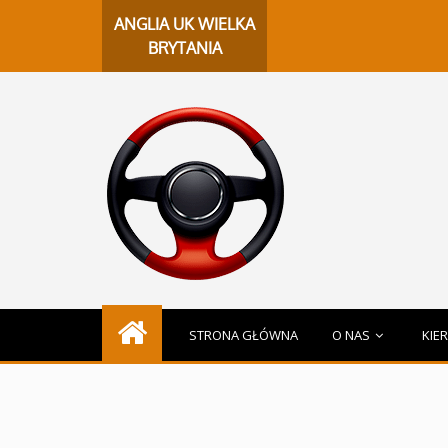
ChatGP
ANGLIA UK WIELKA
BRYTANIA
STRONA GŁÓWNA
O NAS
KIE