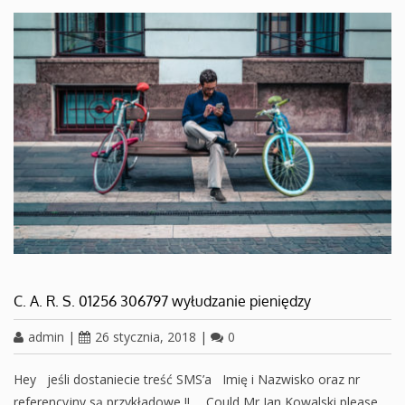
C. A. R. S. 01256 306797 wyłudzanie pieniędzy
admin
|
26 stycznia, 2018
|
0
Hey jeśli dostaniecie treść SMS’a Imię i Nazwisko oraz nr
referencyjny są przykładowe !! „Could Mr Jan Kowalski please