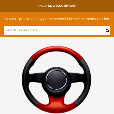
ANGLIA UK WIELKA BRYTANIA
iała - po raz kolejny padly serwery lub inne elementy czatbota