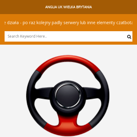
ANGLIA UK WIELKA BRYTANIA
ła - po raz kolejny padly serwery lub inne elementy czatbota