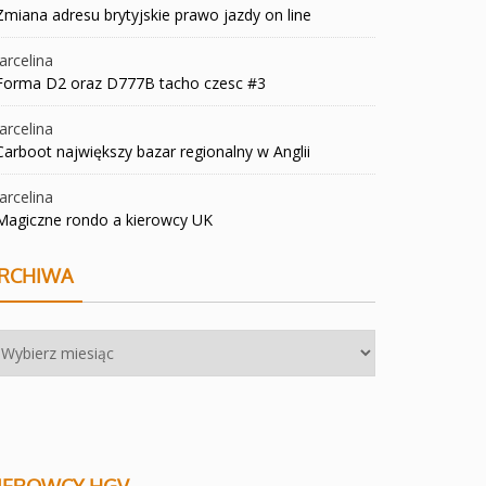
Zmiana adresu brytyjskie prawo jazdy on line
rcelina
Forma D2 oraz D777B tacho czesc #3
rcelina
Carboot największy bazar regionalny w Anglii
rcelina
Magiczne rondo a kierowcy UK
RCHIWA
chiwa