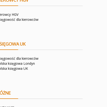
IEROWCY HGV
ierowcy HGV
sięgowość dla kierowców
SIĘGOWA UK
sięgowość dla kierowców
olska księgowa Londyn
olska księgowa UK
ÓŻNE