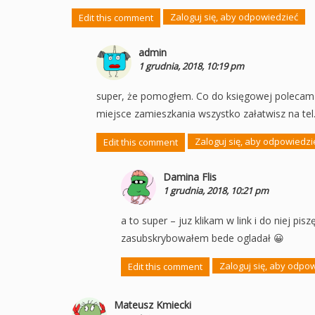
Zaloguj się, aby odpowiedzieć
Edit this comment
admin
1 grudnia, 2018, 10:19 pm
super, że pomogłem. Co do księgowej poleca
miejsce zamieszkania wszystko załatwisz na tel. 
Zaloguj się, aby odpowiedzi
Edit this comment
Damina Flis
1 grudnia, 2018, 10:21 pm
a to super – juz klikam w link i do niej pis
zasubskrybowałem bede ogladał 😀
Zaloguj się, aby odpo
Edit this comment
Mateusz Kmiecki