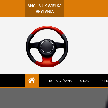
ChatGPT
ANGLIA UK WIELKA
BRYTANIA
STRONA GŁÓWNA
O NAS
KIE