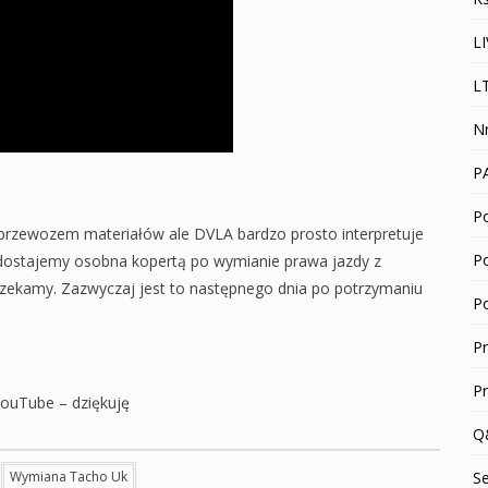
L
L
N
P
Po
– przewozem materiałów ale DVLA bardzo prosto interpretuje
P
 dostajemy osobna kopertą po wymianie prawa jazdy z
zekamy. Zazwyczaj jest to następnego dnia po potrzymaniu
P
P
P
YouTube – dziękuję
Q
Wymiana Tacho Uk
S