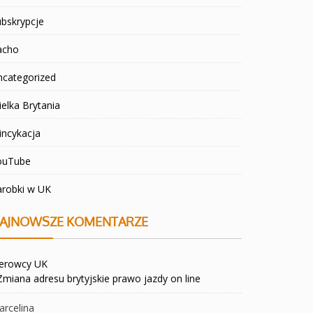
bskrypcje
acho
ncategorized
elka Brytania
incykacja
ouTube
arobki w UK
AJNOWSZE KOMENTARZE
ierowcy UK
Zmiana adresu brytyjskie prawo jazdy on line
rcelina