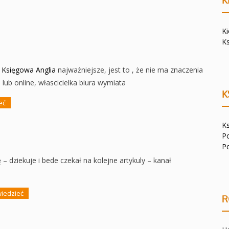
K
K
K
m
Księgowa Anglia
najważniejsze, jest to , że nie ma znaczenia
lub online, włascicielka biura wymiata
K
eć
K
P
P
zę – dziekuje i bede czekał na kolejne artykuly – kanał
wiedzieć
R