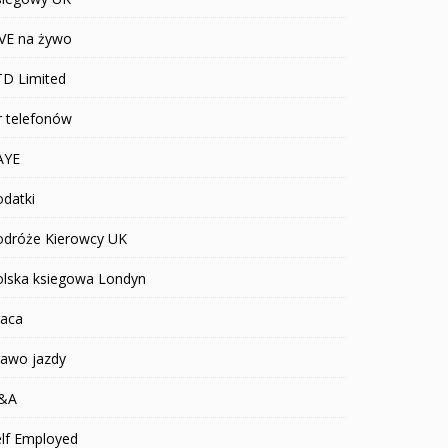
IVE na żywo
TD Limited
r telefonów
AYE
datki
odróże Kierowcy UK
olska ksiegowa Londyn
raca
rawo jazdy
&A
elf Employed