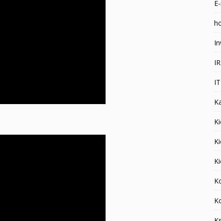
E-
ho
In
I
I
K
Ki
K
K
K
K
K