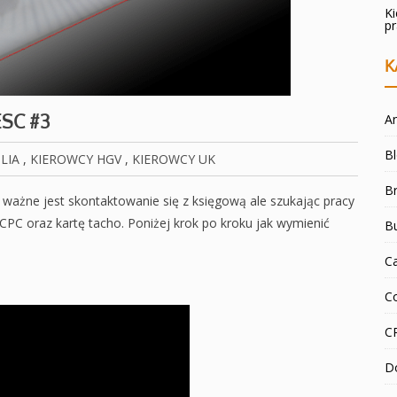
K
p
K
SC #3
An
B
LIA
,
KIEROWCY HGV
,
KIEROWCY UK
Br
 ważne jest skontaktowanie się z księgową ale szukając pracy
 CPC oraz kartę tacho. Poniżej krok po kroku jak wymienić
B
C
C
C
D