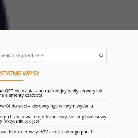
STATNIE WPISY
atGPT nie działa – po raz kolejny padly serwery lub
ne elementy czatbota
wrót do sieci – kierowcy hgv w innym wydaniu
orna biznesowa, email biznesowy, hosting biznesowy
y faktycznie tak jest?
we biuro kierowcy HGV – coś z niczego part 1