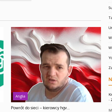
Su
T
U
Wi
W
Y
Z
N
K
Anglia
-
Powrót do sieci – kierowcy hgv…
Ma