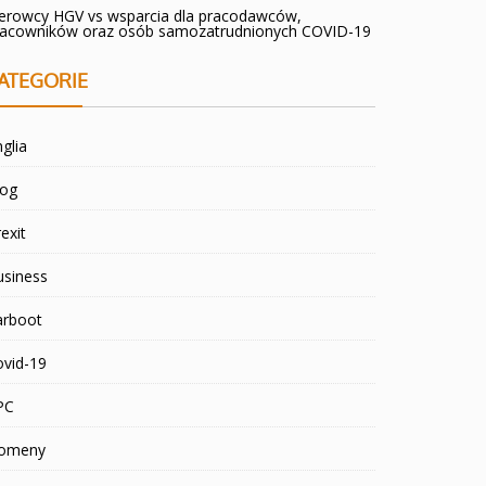
ierowcy HGV vs wsparcia dla pracodawców,
racowników oraz osób samozatrudnionych COVID-19
ATEGORIE
glia
log
exit
usiness
arboot
ovid-19
PC
omeny