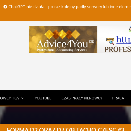
 nie działa - po raz kolejny padly serwery lub inne elementy czatbota
ROWCY HGV
YOUTUBE
CZAS PRACY KIEROWCY
PRACA
FORMA D2 ORAZ D777B TACHO CZESC #3