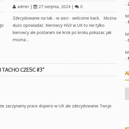
-
admin
|
27 sierpnia, 2024
|
0
Ma
Zdecydowanie na tak - w sieci - welcome back. Można
-
go
dużo opowiadać. Kierowcy HGV w UK to nie tylko
kierowcy ale postaram sie krok po kroku pokazac jak
Ma
można…
-
Ma
-
 TACHO CZESC #3
”
A
Ar
ie zaczynamy prace dopiero w UK ale zdecydowanie Twoje