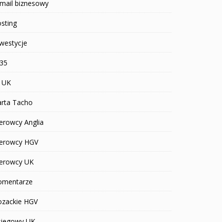
mail biznesowy
sting
westycje
R35
T UK
arta Tacho
erowcy Anglia
ierowcy HGV
ierowcy UK
omentarze
ozackie HGV
siegowy UK