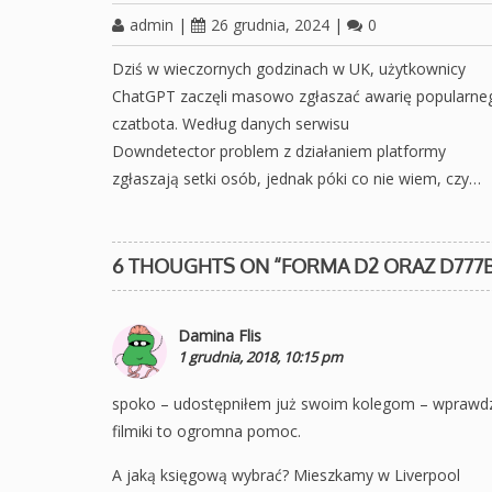
admin
|
26 grudnia, 2024
|
0
Dziś w wieczornych godzinach w UK, użytkownicy
ChatGPT zaczęli masowo zgłaszać awarię popularne
czatbota. Według danych serwisu
Downdetector problem z działaniem platformy
zgłaszają setki osób, jednak póki co nie wiem, czy…
6 THOUGHTS ON “
FORMA D2 ORAZ D777B
Damina Flis
1 grudnia, 2018, 10:15 pm
spoko – udostępniłem już swoim kolegom – wprawdz
filmiki to ogromna pomoc.
A jaką księgową wybrać? Mieszkamy w Liverpool