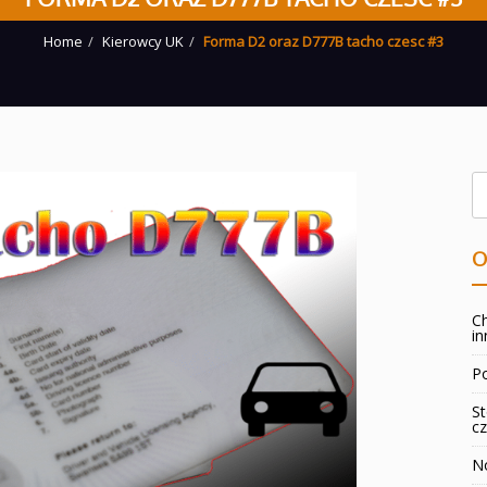
Home
Kierowcy UK
Forma D2 oraz D777B tacho czesc #3
O
Ch
in
Po
St
cz
No