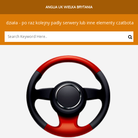
ANGLIA UK WIELKA BRYTANIA
ła - po raz kolejny padly serwery lub inne elementy czatbota