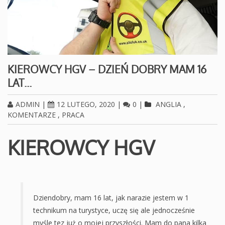
KIEROWCY HGV – DZIEŃ DOBRY MAM 16
LAT…
ADMIN
|
12 LUTEGO, 2020
|
0
|
ANGLIA
,
KOMENTARZE
,
PRACA
KIEROWCY HGV
Dziendobry, mam 16 lat, jak narazie jestem w 1
technikum na turystyce, uczę się ale jednocześnie
myśle tez już o mojej przyszłości. Mam do pana kilka