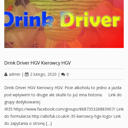
Drink Driver HGV Kierowcy HGV
admin
|
2 lutego, 2020
|
0
Drink Driver HGV Kierowcy HGV. Picie alkoholu to jedno a jazda
pod wpływem to drugie ale skutki to już inna historia. Link do
grupy dedykowanej
IR35 https://www.facebook.com/groups/868735326883907/ Link
do formularza http://allofuk.co.uk/ir-35-kierowcy-hgv-logo/ Link
do zapytania o stronę […]