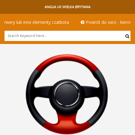
ANGLIA UK WIELKA BRYTANIA
zatbota
Powrót do sieci - kierowcy hgv w innym wydaniu