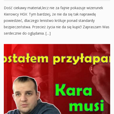
Dość ciekawy materiał,lecz nie za fajnie pokazuje wizerunek
Kierowcy HGV. Tym bardziej, że nie da się tak naprawdę
powiedzieć, dlaczego lenistwo króluje ponad standardy
bezpieczeństwa. Przecież życia nie da się kupić! Zapraszam Was
serdecznie do oglądania. […]