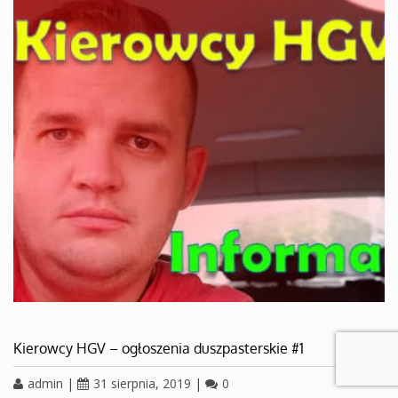
Kierowcy HGV – ogłoszenia duszpasterskie #1
admin
|
31 sierpnia, 2019
|
0