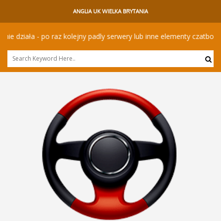
ANGLIA UK WIELKA BRYTANIA
działa - po raz kolejny padly serwery lub inne elementy czatbota