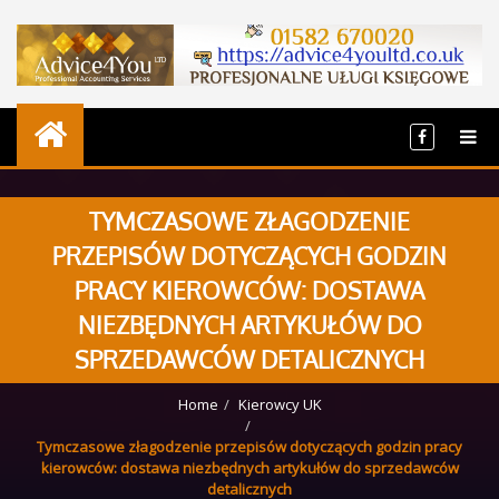
TYMCZASOWE ZŁAGODZENIE
PRZEPISÓW DOTYCZĄCYCH GODZIN
PRACY KIEROWCÓW: DOSTAWA
NIEZBĘDNYCH ARTYKUŁÓW DO
SPRZEDAWCÓW DETALICZNYCH
Home
Kierowcy UK
Tymczasowe złagodzenie przepisów dotyczących godzin pracy
kierowców: dostawa niezbędnych artykułów do sprzedawców
detalicznych