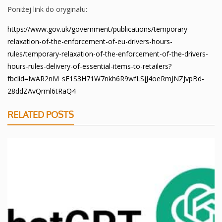
Poniżej link do oryginału:
https://www.gov.uk/government/publications/temporary-
relaxation-of-the-enforcement-of-eu-drivers-hours-
rules/temporary-relaxation-of-the-enforcement-of-the-drivers-
hours-rules-delivery-of-essential-items-to-retailers?
fbclid=IwAR2nM_sE1S3H71W7nkh6R9wfLSjJ4oeRmJNZJvpBd-
28ddZAvQrml6tRaQ4
RELATED POSTS