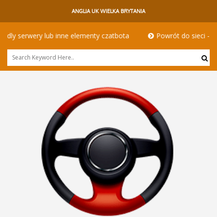
ANGLIA UK WIELKA BRYTANIA
 serwery lub inne elementy czatbota
Powrót do sieci - kierow