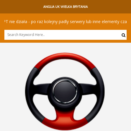
ANGLIA UK WIELKA BRYTANIA
ie działa - po raz kolejny padly serwery lub inne elementy czatbota