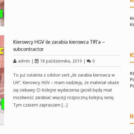
K
K
K
Kierowcy HGV ile zarabia kierowca TIR’a –
subcontractor
K
admin
|
18 października, 2019
|
0
K
To już ostatnia z odsłon serii „ile zarabia kierowca w
P
UK”. Kierowcy HGV – mam nadzieję, że materiał okaże
P
się ciekawy 🙂 Kolejne wydarzenia (jeżeli będę miał
możliwość zarabiać więcej) rozpoczną kolejną serię.
Tym czasem zapraszam […]
R