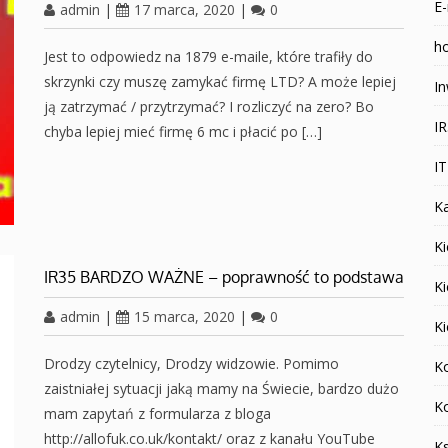
E-
admin
|
17 marca, 2020
|
0
ho
Jest to odpowiedz na 1879 e-maile, które trafiły do
skrzynki czy muszę zamykać firmę LTD? A może lepiej
In
ją zatrzymać / przytrzymać? I rozliczyć na zero? Bo
I
chyba lepiej mieć firmę 6 mc i płacić po […]
I
K
Ki
IR35 BARDZO WAŻNE – poprawność to podstawa
K
admin
|
15 marca, 2020
|
0
K
Drodzy czytelnicy, Drodzy widzowie. Pomimo
K
zaistniałej sytuacji jaką mamy na Świecie, bardzo dużo
K
mam zapytań z formularza z bloga
http://allofuk.co.uk/kontakt/ oraz z kanału YouTube
K