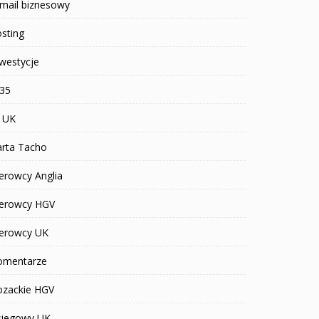
mail biznesowy
sting
westycje
R35
T UK
arta Tacho
erowcy Anglia
ierowcy HGV
ierowcy UK
omentarze
ozackie HGV
siegowy UK