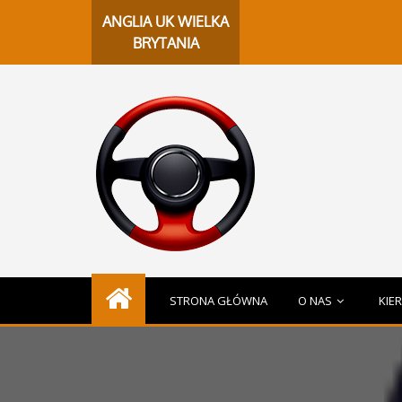
ChatG
ANGLIA UK WIELKA
BRYTANIA
STRONA GŁÓWNA
O NAS
KIE