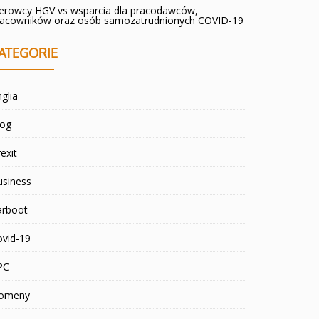
ierowcy HGV vs wsparcia dla pracodawców,
racowników oraz osób samozatrudnionych COVID-19
ATEGORIE
glia
log
exit
usiness
arboot
ovid-19
PC
omeny