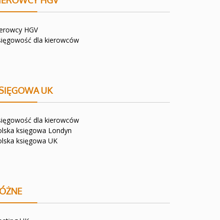
IEROWCY HGV
ierowcy HGV
sięgowość dla kierowców
SIĘGOWA UK
sięgowość dla kierowców
olska księgowa Londyn
olska księgowa UK
ÓŻNE