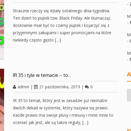
-
Straszne rzeczy się działy ostatniego dnia tygodnia.
Ma
Ten dzień to piątek tzw. Black Friday. Ale tłumacząc
-
dosłownie miał być to czarny piątek i kojarzyć się z
przyjemnymi zakupami i super promocjami na które
Ma
niekiedy często gęsto […]
-
Ma
-
A
IR 35 i tyle w temacie – to…
admin
|
21 października, 2019
|
0
Ar
IR 35 to temat, który jest w zasadzie już niemalże
dwóch dekad w systemie, który nazywa się prawo.
Każde prawo ma swoje plusy i minusy i mnie mnie to
oceniać jak jest, ale są także reguły, […]