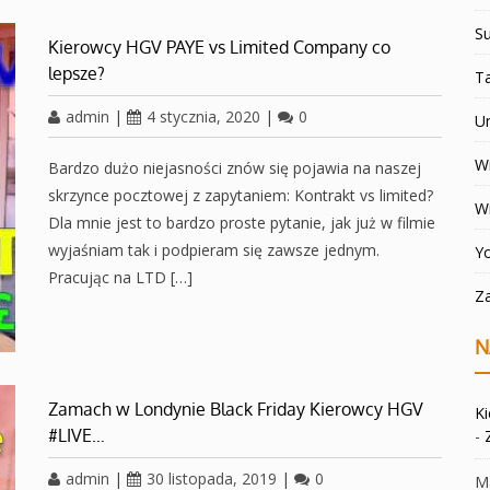
Su
Kierowcy HGV PAYE vs Limited Company co
lepsze?
T
admin
|
4 stycznia, 2020
|
0
U
Wi
Bardzo dużo niejasności znów się pojawia na naszej
skrzynce pocztowej z zapytaniem: Kontrakt vs limited?
W
Dla mnie jest to bardzo proste pytanie, jak już w filmie
wyjaśniam tak i podpieram się zawsze jednym.
Y
Pracując na LTD […]
Z
N
Zamach w Londynie Black Friday Kierowcy HGV
K
#LIVE…
-
admin
|
30 listopada, 2019
|
0
Ma