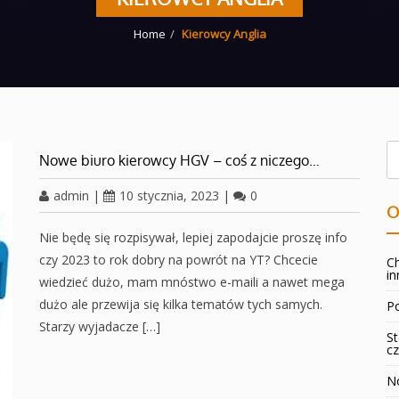
Home
Kierowcy Anglia
Nowe biuro kierowcy HGV – coś z niczego…
admin
|
10 stycznia, 2023
|
0
O
Nie będę się rozpisywał, lepiej zapodajcie proszę info
czy 2023 to rok dobry na powrót na YT? Chcecie
Ch
in
wiedzieć dużo, mam mnóstwo e-maili a nawet mega
dużo ale przewija się kilka tematów tych samych.
Po
Starzy wyjadacze […]
St
cz
No