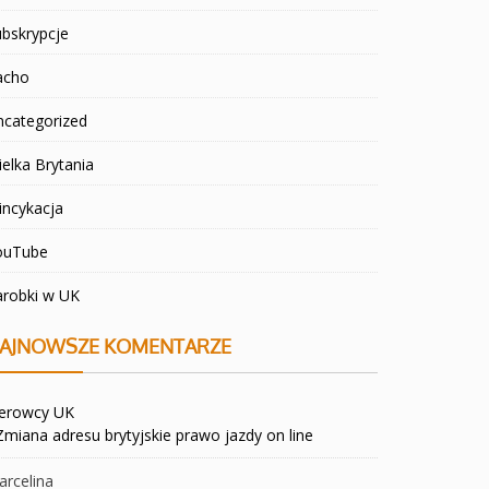
bskrypcje
acho
ncategorized
elka Brytania
incykacja
ouTube
arobki w UK
AJNOWSZE KOMENTARZE
ierowcy UK
Zmiana adresu brytyjskie prawo jazdy on line
rcelina