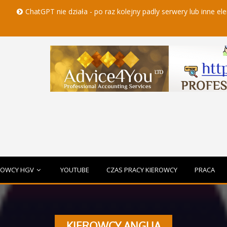
PT nie działa - po raz kolejny padly serwery lub inne elementy czatbo
ROWCY HGV
YOUTUBE
CZAS PRACY KIEROWCY
PRACA
KIEROWCY ANGLIA