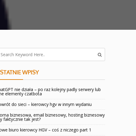
STATNIE WPISY
atGPT nie działa – po raz kolejny padly serwery lub
ne elementy czatbota
wrót do sieci – kierowcy hgv w innym wydaniu
orna biznesowa, email biznesowy, hosting biznesowy
y faktycznie tak jest?
we biuro kierowcy HGV – coś z niczego part 1