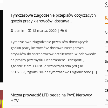
K
p
Tymczasowe złagodzenie przepisów dotyczących
K
godzin pracy kierowców: dostawa…
admin
|
18 marca, 2020
|
0
An
Tymczasowe złagodzenie przepisów dotyczących
B
godzin pracy kierowców: dostawa niezbędnych
Br
artykułów do sprzedawców detalicznych W odpowiedzi
na prośby przemysłu Departament Transportu,
B
zgodnie z art. 14 ust. 2 rozporządzenia (WE) nr
C
561/2006, zgodził się na tymczasowe i ograniczone […]
C
C
Można prowadzić LTD będąc na PAYE kierowcy
D
HGV