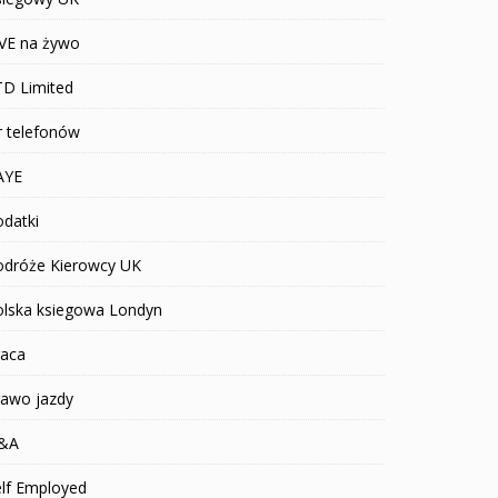
IVE na żywo
TD Limited
r telefonów
AYE
datki
odróże Kierowcy UK
olska ksiegowa Londyn
raca
rawo jazdy
&A
elf Employed