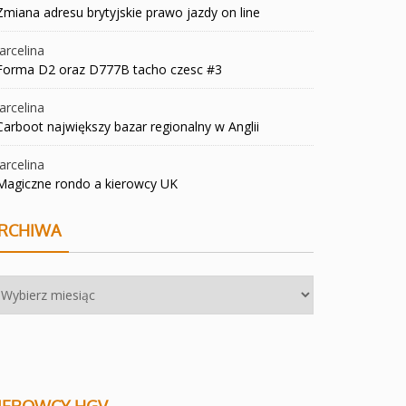
Zmiana adresu brytyjskie prawo jazdy on line
rcelina
Forma D2 oraz D777B tacho czesc #3
rcelina
Carboot największy bazar regionalny w Anglii
rcelina
Magiczne rondo a kierowcy UK
RCHIWA
chiwa