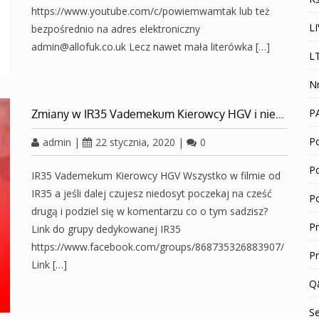
https://www.youtube.com/c/powiemwamtak lub też
L
bezpośrednio na adres elektroniczny
admin@allofuk.co.uk Lecz nawet mała literówka […]
L
N
P
Zmiany w IR35 Vademekum Kierowcy HGV i nie…
Po
admin
|
22 stycznia, 2020
|
0
P
IR35 Vademekum Kierowcy HGV Wszystko w filmie od
IR35 a jeśli dalej czujesz niedosyt poczekaj na cześć
P
drugą i podziel się w komentarzu co o tym sadzisz?
P
Link do grupy dedykowanej IR35
https://www.facebook.com/groups/868735326883907/
P
Link […]
Q
S