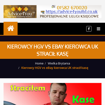
KIEROWCY HGV VS EBAY KIEROWCA UK
STRACIŁ KASĘ
Home
Wielka Brytania
Kierowcy HGV vs eBay kierowca UK stracił kasę