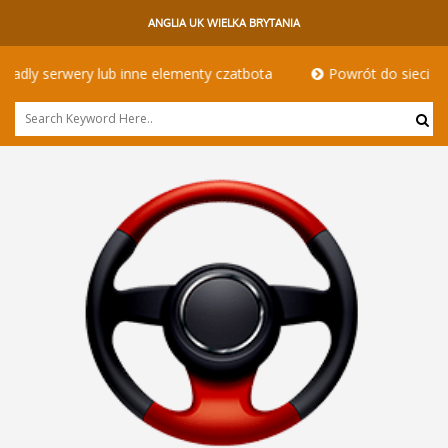
ANGLIA UK WIELKA BRYTANIA
menty czatbota
Powrót do sieci - kierowcy hgv w innym wydan