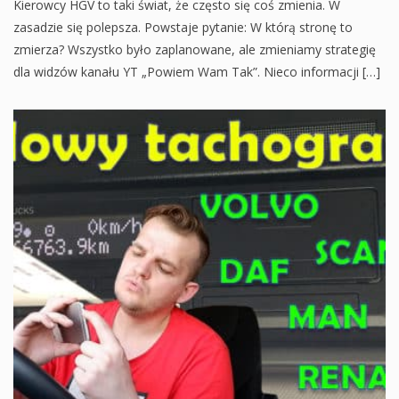
Kierowcy HGV to taki świat, że często się coś zmienia. W
zasadzie się polepsza. Powstaje pytanie: W którą stronę to
zmierza? Wszystko było zaplanowane, ale zmieniamy strategię
dla widzów kanału YT „Powiem Wam Tak”. Nieco informacji […]