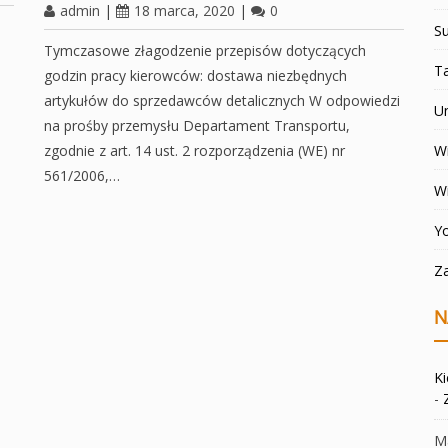
admin
|
18 marca, 2020
|
0
Su
Tymczasowe złagodzenie przepisów dotyczących
T
godzin pracy kierowców: dostawa niezbędnych
artykułów do sprzedawców detalicznych W odpowiedzi
U
na prośby przemysłu Departament Transportu,
zgodnie z art. 14 ust. 2 rozporządzenia (WE) nr
Wi
561/2006,…
W
Y
Z
N
K
-
Ma