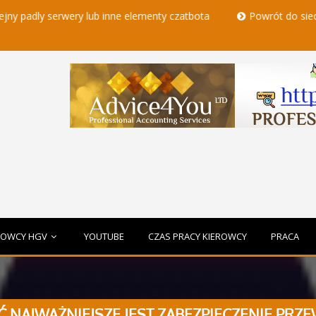
ly serwery lub inne elementy czatbota
Powrót do sieci - kier
ROWCY HGV
YOUTUBE
CZAS PRACY KIEROWCY
PRACA
CIĆ NAJWAŻNIEJSZE JEST ZABEZPIECZENIE P