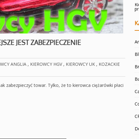
K
p
K
JSZE JEST ZABEZPIECZENIE
An
B
OWCY ANGLIA
,
KIEROWCY HGV
,
KIEROWCY UK
,
KOZACKIE
Br
B
k zabezpieczyć towar. Tylko, że to kierowca ciężarówki płaci
C
C
C
D