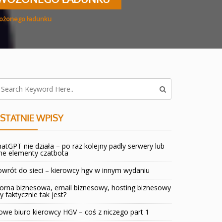
ewożonego ładunku
STATNIE WPISY
atGPT nie działa – po raz kolejny padly serwery lub
ne elementy czatbota
wrót do sieci – kierowcy hgv w innym wydaniu
orna biznesowa, email biznesowy, hosting biznesowy
y faktycznie tak jest?
we biuro kierowcy HGV – coś z niczego part 1