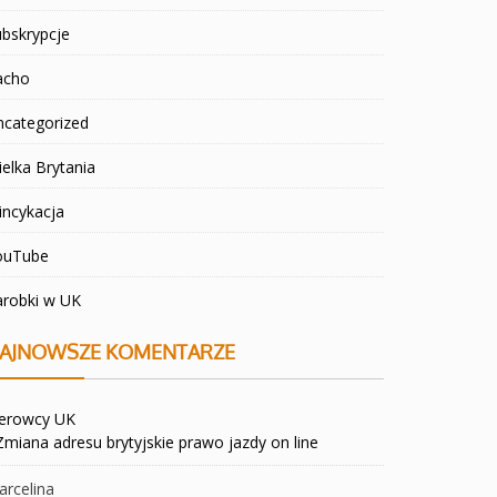
bskrypcje
acho
ncategorized
elka Brytania
incykacja
ouTube
arobki w UK
AJNOWSZE KOMENTARZE
ierowcy UK
Zmiana adresu brytyjskie prawo jazdy on line
rcelina