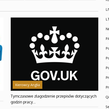
L
L
N
P
Po
P
P
P
Kierowcy Anglia
P
Tymczasowe złagodzenie przepisów dotyczących
Q
godzin pracy…
S