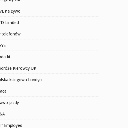
IVE na żywo
TD Limited
r telefonów
AYE
datki
odróże Kierowcy UK
olska ksiegowa Londyn
raca
rawo jazdy
&A
elf Employed