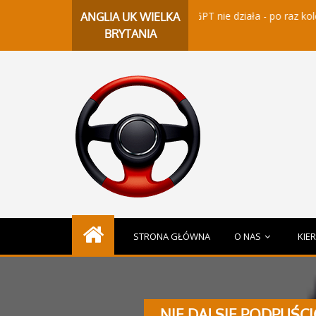
ChatGPT nie działa - po raz kolejny pad
ANGLIA UK WIELKA
BRYTANIA
STRONA GŁÓWNA
O NAS
KIE
NIE DAJ SIĘ PODPUŚ