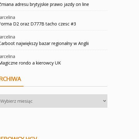
Zmiana adresu brytyjskie prawo jazdy on line
rcelina
Forma D2 oraz D777B tacho czesc #3
rcelina
Carboot największy bazar regionalny w Anglii
rcelina
Magiczne rondo a kierowcy UK
RCHIWA
chiwa