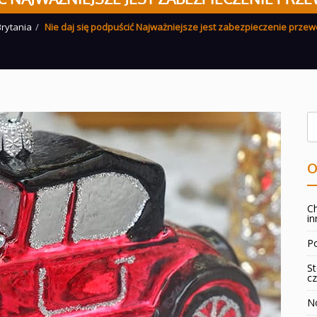
Brytania
Nie daj się podpuścić Najważniejsze jest zabezpieczenie prz
O
Ch
in
Po
St
cz
No