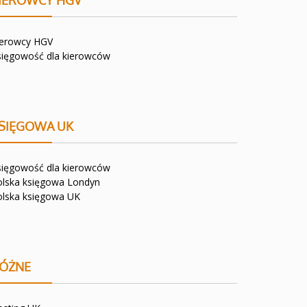
IEROWCY HGV
ierowcy HGV
sięgowość dla kierowców
SIĘGOWA UK
sięgowość dla kierowców
olska księgowa Londyn
olska księgowa UK
ÓŻNE