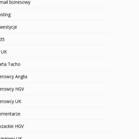
mail biznesowy
sting
westycje
R35
T UK
arta Tacho
erowcy Anglia
ierowcy HGV
ierowcy UK
omentarze
ozackie HGV
siegowy UK