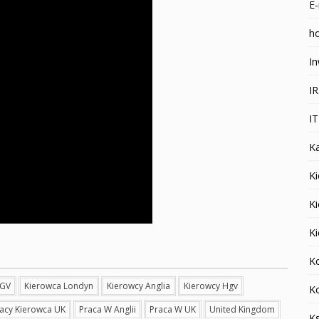
E-
ho
In
I
I
K
Ki
K
K
K
HGV
Kierowca Londyn
Kierowcy Anglia
Kierowcy Hgv
K
jacy Kierowca UK
Praca W Anglii
Praca W UK
United Kingdom
K