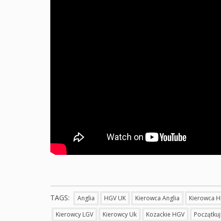
TAGS:
Anglia
HGV UK
Kierowca Anglia
Kierowca 
Kierowcy LGV
Kierowcy Uk
Kozackie HGV
Początku