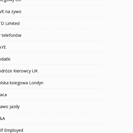
IVE na żywo
TD Limited
r telefonów
AYE
datki
odróże Kierowcy UK
olska ksiegowa Londyn
raca
rawo jazdy
&A
elf Employed