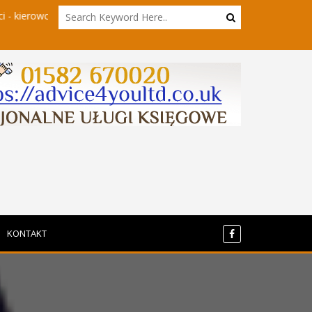
 w innym wydaniu
Storna biznesowa, email biznesowy, hosting 
KONTAKT