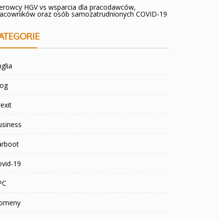
ierowcy HGV vs wsparcia dla pracodawców,
racowników oraz osób samozatrudnionych COVID-19
ATEGORIE
glia
log
exit
usiness
arboot
ovid-19
PC
omeny