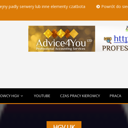
y lub inne elementy czatbota
Powrót do sieci - kierowcy hgv
ROWCY HGV
YOUTUBE
CZAS PRACY KIEROWCY
PRACA
HGV UK