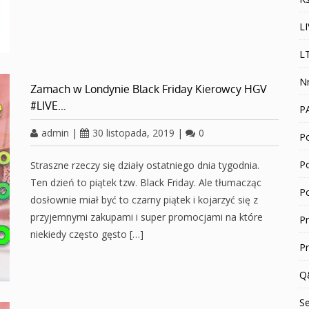
L
L
N
Zamach w Londynie Black Friday Kierowcy HGV
#LIVE…
P
admin
|
30 listopada, 2019
|
0
Po
P
Straszne rzeczy się działy ostatniego dnia tygodnia.
Ten dzień to piątek tzw. Black Friday. Ale tłumacząc
P
dosłownie miał być to czarny piątek i kojarzyć się z
przyjemnymi zakupami i super promocjami na które
P
niekiedy często gęsto […]
P
Q
S