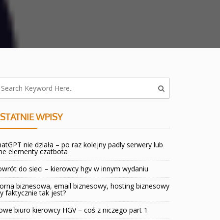
STATNIE WPISY
atGPT nie działa – po raz kolejny padly serwery lub
ne elementy czatbota
wrót do sieci – kierowcy hgv w innym wydaniu
orna biznesowa, email biznesowy, hosting biznesowy
y faktycznie tak jest?
we biuro kierowcy HGV – coś z niczego part 1