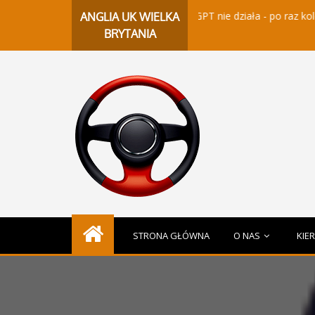
ChatGPT nie działa - po raz kolejny padly serwer
ANGLIA UK WIELKA
BRYTANIA
STRONA GŁÓWNA
O NAS
KIE