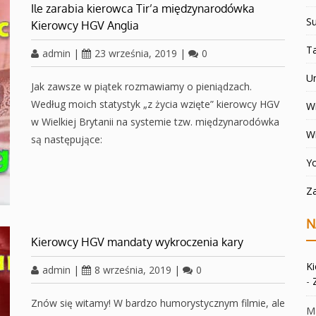
Ile zarabia kierowca Tir’a międzynarodówka
Su
Kierowcy HGV Anglia
T
admin
|
23 września, 2019
|
0
U
Jak zawsze w piątek rozmawiamy o pieniądzach.
Według moich statystyk „z życia wzięte” kierowcy HGV
Wi
w Wielkiej Brytanii na systemie tzw. międzynarodówka
W
są następujące:
Y
Z
N
Kierowcy HGV mandaty wykroczenia kary
K
admin
|
8 września, 2019
|
0
-
Znów się witamy! W bardzo humorystycznym filmie, ale
Ma