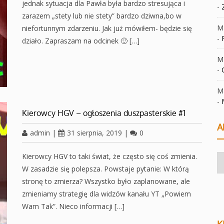
jednak sytuacja dla Pawła była bardzo stresująca i
-
zarazem „stety lub nie stety” bardzo dziwna,bo w
Ma
niefortunnym zdarzeniu. Jak już mówiłem- będzie się
-
działo. Zapraszam na odcinek 🙂 […]
Ma
-
Ma
-
Kierowcy HGV – ogłoszenia duszpasterskie #1
A
admin
|
31 sierpnia, 2019
|
0
Kierowcy HGV to taki świat, że często się coś zmienia.
Ar
W zasadzie się polepsza. Powstaje pytanie: W którą
stronę to zmierza? Wszystko było zaplanowane, ale
zmieniamy strategię dla widzów kanału YT „Powiem
Wam Tak”. Nieco informacji […]