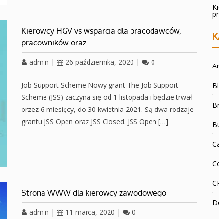
K
p
Kierowcy HGV vs wsparcia dla pracodawców,
K
pracowników oraz…
admin
|
26 października, 2020
|
0
An
Job Support Scheme Nowy grant The Job Support
B
Scheme (JSS) zaczyna się od 1 listopada i będzie trwał
Br
przez 6 miesięcy, do 30 kwietnia 2021. Są dwa rodzaje
grantu JSS Open oraz JSS Closed. JSS Open […]
B
C
C
C
Strona WWW dla kierowcy zawodowego
D
admin
|
11 marca, 2020
|
0