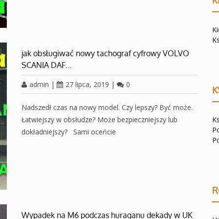
K
K
K
jak obsługiwać nowy tachograf cyfrowy VOLVO
SCANIA DAF…
admin
|
27 lipca, 2019
|
0
K
Nadszedł czas na nowy model. Czy lepszy? Być może.
Łatwiejszy w obsłudze? Może bezpieczniejszy lub
K
P
dokładniejszy? Sami oceńcie
P
R
Wypadek na M6 podczas huraganu dekady w UK