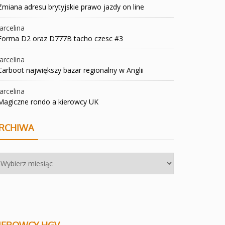
Zmiana adresu brytyjskie prawo jazdy on line
rcelina
Forma D2 oraz D777B tacho czesc #3
rcelina
Carboot największy bazar regionalny w Anglii
rcelina
Magiczne rondo a kierowcy UK
RCHIWA
chiwa