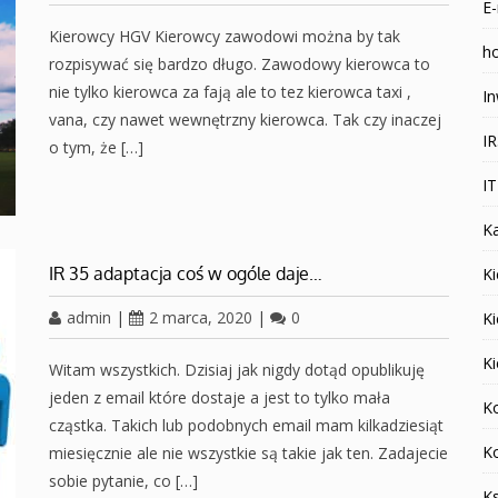
E-
Kierowcy HGV Kierowcy zawodowi można by tak
ho
rozpisywać się bardzo długo. Zawodowy kierowca to
nie tylko kierowca za fają ale to tez kierowca taxi ,
In
vana, czy nawet wewnętrzny kierowca. Tak czy inaczej
I
o tym, że […]
I
K
IR 35 adaptacja coś w ogóle daje…
Ki
admin
|
2 marca, 2020
|
0
K
K
Witam wszystkich. Dzisiaj jak nigdy dotąd opublikuję
jeden z email które dostaje a jest to tylko mała
K
cząstka. Takich lub podobnych email mam kilkadziesiąt
K
miesięcznie ale nie wszystkie są takie jak ten. Zadajecie
sobie pytanie, co […]
K