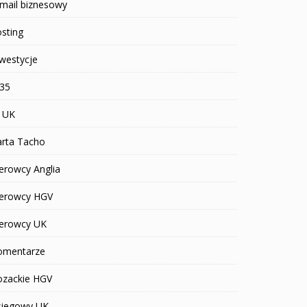
mail biznesowy
sting
westycje
R35
T UK
arta Tacho
erowcy Anglia
ierowcy HGV
ierowcy UK
omentarze
ozackie HGV
siegowy UK