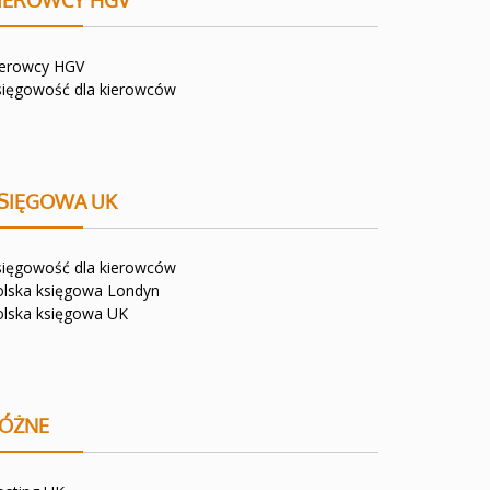
IEROWCY HGV
ierowcy HGV
sięgowość dla kierowców
SIĘGOWA UK
sięgowość dla kierowców
olska księgowa Londyn
olska księgowa UK
ÓŻNE