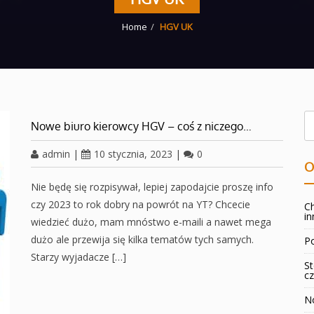
Home
HGV UK
Nowe biuro kierowcy HGV – coś z niczego…
admin
|
10 stycznia, 2023
|
0
O
Nie będę się rozpisywał, lepiej zapodajcie proszę info
czy 2023 to rok dobry na powrót na YT? Chcecie
Ch
in
wiedzieć dużo, mam mnóstwo e-maili a nawet mega
dużo ale przewija się kilka tematów tych samych.
Po
Starzy wyjadacze […]
St
cz
No