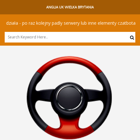
ANGLIA UK WIELKA BRYTANIA
ła - po raz kolejny padly serwery lub inne elementy czatbota