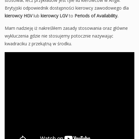
stosować lecz przykładów jest tyle ilu kierowców w Anglii.
Brytyjski odpowiednik dostępności kierowcy zawodowego dla
kierowcy HGV
lub
kierowcy LGV
to
Periods of Availability.
Mam nadzieję iż nakreśliłem zasady stosowania oraz główne
wykluczenia gdzie nie stosujemy potocznie nazywając
kwadraciku z przekątną w środku.