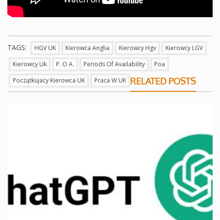
TAGS:
HGV UK
Kierowca Anglia
Kierowcy Hgv
Kierowcy LGV
Kierowcy Uk
P. O A.
Periods Of Availability
Poa
RELATED POSTS
Początkujacy Kierowca UK
Praca W UK