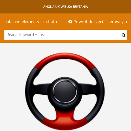
ANGLIA UK WIELKA BRYTANIA
tbota
Powrót do sieci - kierowcy hgv w innym wydaniu