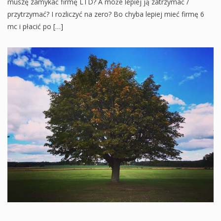
muszę zamykać firmę LTD? A może lepiej ją zatrzymać /
przytrzymać? I rozliczyć na zero? Bo chyba lepiej mieć firmę 6
mc i płacić po […]