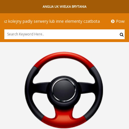
ANGLIA UK WIELKA BRYTANIA
lejny padly serwery lub inne elementy czatbota
Powrót do siec