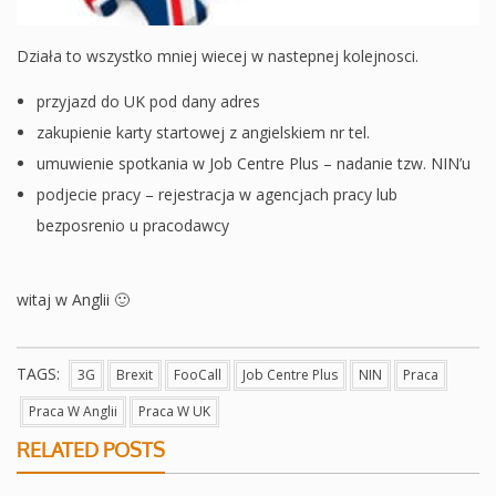
Działa to wszystko mniej wiecej w nastepnej kolejnosci.
przyjazd do UK pod dany adres
zakupienie karty startowej z angielskiem nr tel.
umuwienie spotkania w Job Centre Plus – nadanie tzw. NIN’u
podjecie pracy – rejestracja w agencjach pracy lub
bezposrenio u pracodawcy
witaj w Anglii 🙂
TAGS:
3G
Brexit
FooCall
Job Centre Plus
NIN
Praca
Praca W Anglii
Praca W UK
RELATED POSTS