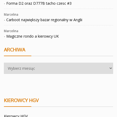
-
Forma D2 oraz D777B tacho czesc #3
Marcelina
-
Carboot największy bazar regionalny w Anglii
Marcelina
-
Magiczne rondo a kierowcy UK
ARCHIWA
Archiwa
KIEROWCY HGV
Kierowcy HGV