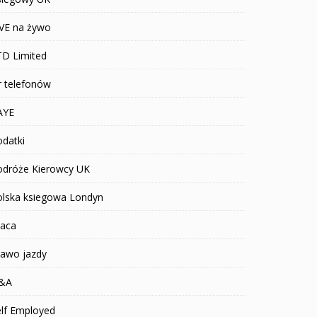
IVE na żywo
TD Limited
r telefonów
AYE
datki
odróże Kierowcy UK
olska ksiegowa Londyn
raca
rawo jazdy
&A
elf Employed