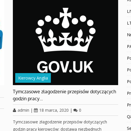
L
L
N
P
Po
P
Kierowcy Anglia
P
Tymczasowe złagodzenie przepisów dotyczących
P
godzin pracy…
P
admin
|
18 marca, 2020
|
0
Q
Tymczasowe złagodzenie przepisów dotyczących
S
godzin pracy kierowców: dostawa niezbędnych