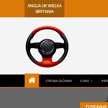
Chat
ANGLIA UK WIELKA
BRYTANIA
STRONA GŁÓWNA
O NAS
KIE
DZIENNE