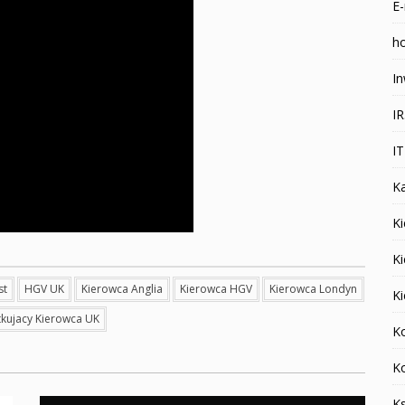
E-
ho
In
I
I
K
Ki
K
st
HGV UK
Kierowca Anglia
Kierowca HGV
Kierowca Londyn
K
kujacy Kierowca UK
K
K
K