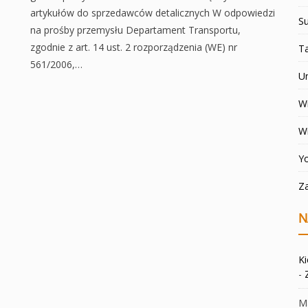
artykułów do sprzedawców detalicznych W odpowiedzi
Su
na prośby przemysłu Departament Transportu,
zgodnie z art. 14 ust. 2 rozporządzenia (WE) nr
T
561/2006,…
U
Wi
W
Y
Z
N
K
-
Ma