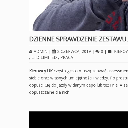
DZIENNE SPRAWDZENIE ZESTAWU 
ADMIN
|
2 CZERWCA, 2019
|
0
|
KIERO
,
LTD LIMITED
,
PRACA
Kierowcy UK
często gęsto muszą zdawać assessment
siebie oraz własnych umiejętności i wiedzy. Po pros
dopuści Cię do jazdy w danym depo lub też i nie. A 
dopuszczalne dla nich.