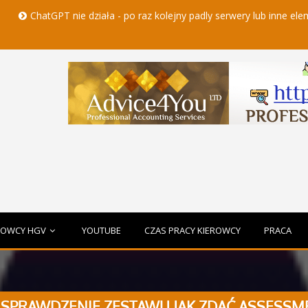
GPT nie działa - po raz kolejny padly serwery lub inne elementy czat
ROWCY HGV
YOUTUBE
CZAS PRACY KIEROWCY
PRACA
 SPRAWDZENIE ZESTAWU JAK ZDAĆ ASSESSM