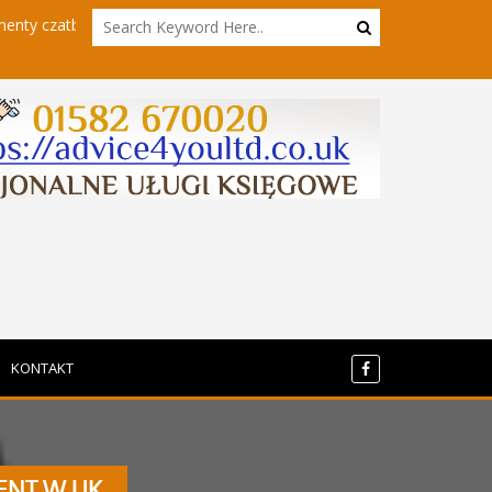
bota
Powrót do sieci - kierowcy hgv w innym wydaniu
KONTAKT
ENT W UK