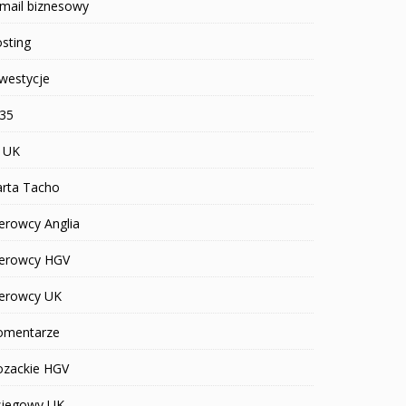
mail biznesowy
sting
westycje
R35
T UK
arta Tacho
erowcy Anglia
ierowcy HGV
ierowcy UK
omentarze
ozackie HGV
siegowy UK