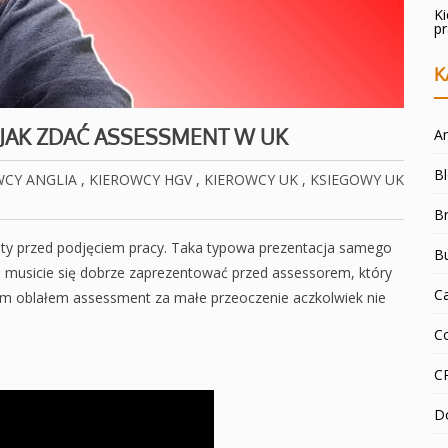
K
p
K
JAK ZDAĆ ASSESSMENT W UK
An
B
WCY ANGLIA
,
KIEROWCY HGV
,
KIEROWCY UK
,
KSIEGOWY UK
Br
y przed podjęciem pracy. Taka typowa prezentacja samego
B
tu musicie się dobrze zaprezentować przed assessorem, który
C
sam oblałem assessment za małe przeoczenie aczkolwiek nie
C
C
D