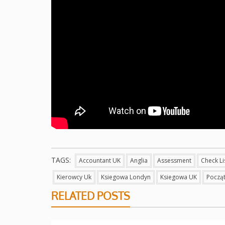
TAGS:
Accountant UK
Anglia
Assessment
Check Li
Kierowcy Uk
Ksiegowa Londyn
Ksiegowa UK
Począt
RELATED POSTS