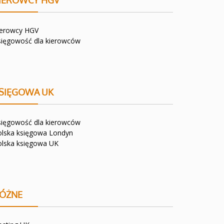
IEROWCY HGV
ierowcy HGV
sięgowość dla kierowców
SIĘGOWA UK
sięgowość dla kierowców
olska księgowa Londyn
olska księgowa UK
ÓŻNE