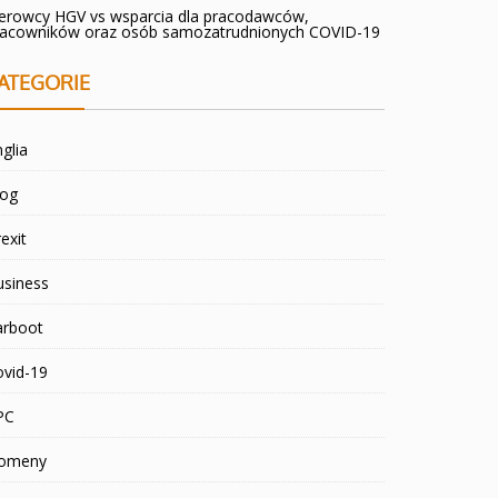
ierowcy HGV vs wsparcia dla pracodawców,
racowników oraz osób samozatrudnionych COVID-19
ATEGORIE
glia
log
exit
usiness
arboot
ovid-19
PC
omeny