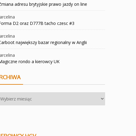
Zmiana adresu brytyjskie prawo jazdy on line
rcelina
Forma D2 oraz D777B tacho czesc #3
rcelina
Carboot największy bazar regionalny w Anglii
rcelina
Magiczne rondo a kierowcy UK
RCHIWA
chiwa