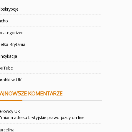
bskrypcje
acho
ncategorized
elka Brytania
incykacja
ouTube
arobki w UK
AJNOWSZE KOMENTARZE
ierowcy UK
Zmiana adresu brytyjskie prawo jazdy on line
rcelina