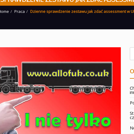
Home
Praca
Dzienne sprawdzenie zestawu jak zdać assessment w U
O
Ch
in
Po
St
cz
No