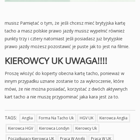
musisz Pamiętać o tym, że jeśli chcesz mieć brytyjska kartę
tacho a masz polskie prawo jazdy musisz wypełnić również
punkty trzy i cztery natomiast jeśli posiadasz już brytyjskie
prawo jazdy możesz pozostawić je puste jak to jest na filmie.
KIEROWCY UK
UWAGA!!!!
Proszę włożyć do koperty obecna kartę tacho, ponieważ w
innym przypadku uznane zostanie to za wykroczenie, które
mówi, że nie można posiadać, korzystać z dwóch aktywnych
kart tacho a nie muszę przypominać jaka kara jest za to.
TAGS:
Anglia
Forma Na Tacho Uk
HGV UK
Kierowca Anglia
Kierowca HGV
Kierowca Londyn
Kierowcy Uk
Początkujacy Kierowca UK
Praca W Anglii
Praca W UK