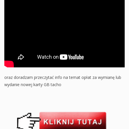
oraz doradzam przeczytać info na temat opłat za wymianę lub
wydanie nowej karty GB tacho