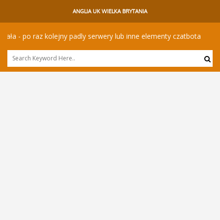
ANGLIA UK WIELKA BRYTANIA
raz kolejny padly serwery lub inne elementy czatbota
Powrót 