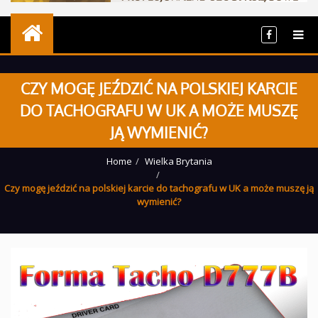
CZY MOGĘ JEŹDZIĆ NA POLSKIEJ KARCIE
DO TACHOGRAFU W UK A MOŻE MUSZĘ
JĄ WYMIENIĆ?
Home
Wielka Brytania
Czy mogę jeździć na polskiej karcie do tachografu w UK a może muszę ją
wymienić?