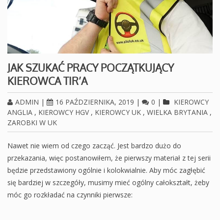
JAK SZUKAĆ PRACY POCZĄTKUJĄCY
KIEROWCA TIR’A
ADMIN
|
16 PAŹDZIERNIKA, 2019
|
0
|
KIEROWCY
ANGLIA
,
KIEROWCY HGV
,
KIEROWCY UK
,
WIELKA BRYTANIA
,
ZAROBKI W UK
Nawet nie wiem od czego zacząć. Jest bardzo dużo do
przekazania, więc postanowiłem, że pierwszy materiał z tej serii
będzie przedstawiony ogólnie i kolokwialnie. Aby móc zagłębić
się bardziej w szczegóły, musimy mieć ogólny całokształt, żeby
móc go rozkładać na czynniki pierwsze: