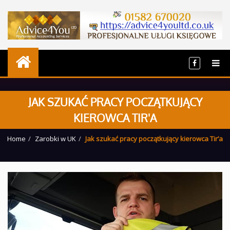
JAK SZUKAĆ PRACY POCZĄTKUJĄCY
KIEROWCA TIR'A
Home
Zarobki w UK
Jak szukać pracy początkujący kierowca Tir’a