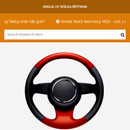
ANGLIA UK WIELKA BRYTANIA
ktycznie tak jest?
Nowe biuro kierowcy HGV - coś z niczego 