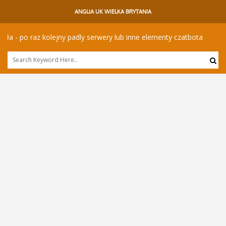
ANGLIA UK WIELKA BRYTANIA
po raz kolejny padly serwery lub inne elementy czatbota
Powr