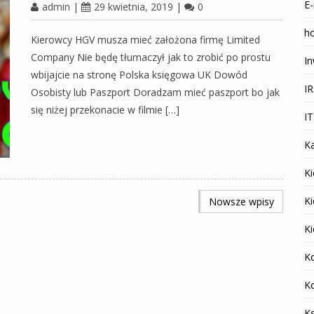
E-
admin
|
29 kwietnia, 2019
|
0
ho
Kierowcy HGV musza mieć założona firmę Limited
Company Nie będę tłumaczył jak to zrobić po prostu
In
wbijajcie na stronę Polska księgowa UK Dowód
I
Osobisty lub Paszport Doradzam mieć paszport bo jak
się niżej przekonacie w filmie […]
I
K
Ki
K
Nowsze wpisy
K
K
K
K