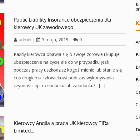
K
p
Public Liability Insurance ubezpieczenia dla
K
kierowcy UK zawodowego…
admin
|
5 maja, 2019
|
0
An
Każdy kierowca obawia się o swoje zdrowie i kupuje
B
ubezpieczenie na życie ale co w przypadku jeśli
Br
podczas pracy uszkodzisz kogoś mienie lub stanie się
coś drugiemu człowiekowi podczas wykonywania
B
czynności np: rozładunku lub załadunku? […]
C
C
C
Kierowcy Anglia a praca UK kierowcy TIRa
D
Limited…