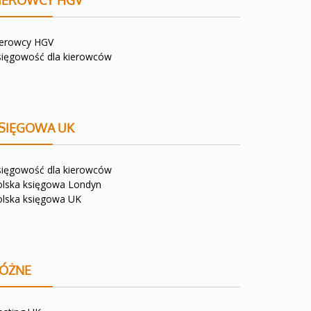
IEROWCY HGV
ierowcy HGV
sięgowość dla kierowców
SIĘGOWA UK
sięgowość dla kierowców
olska księgowa Londyn
olska księgowa UK
ÓŻNE