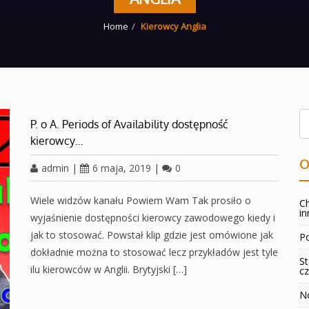
Home
Kierowcy Anglia
P. o A. Periods of Availability dostępność
kierowcy…
O
admin
|
6 maja, 2019
|
0
Wiele widzów kanału Powiem Wam Tak prosiło o
Ch
in
wyjaśnienie dostępności kierowcy zawodowego kiedy i
jak to stosować. Powstał klip gdzie jest omówione jak
Po
dokładnie można to stosować lecz przykładów jest tyle
St
ilu kierowców w Anglii. Brytyjski […]
cz
No