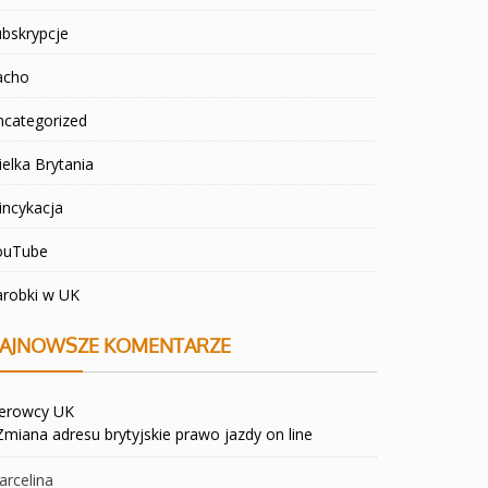
bskrypcje
acho
ncategorized
elka Brytania
incykacja
ouTube
arobki w UK
AJNOWSZE KOMENTARZE
ierowcy UK
Zmiana adresu brytyjskie prawo jazdy on line
rcelina