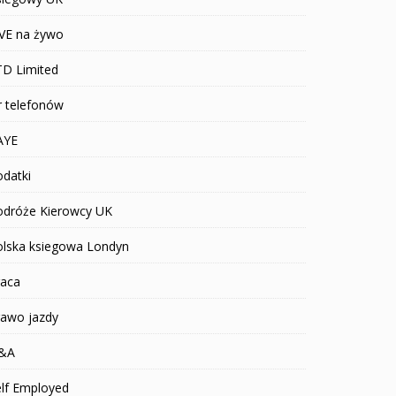
IVE na żywo
TD Limited
r telefonów
AYE
datki
odróże Kierowcy UK
olska ksiegowa Londyn
raca
rawo jazdy
&A
elf Employed