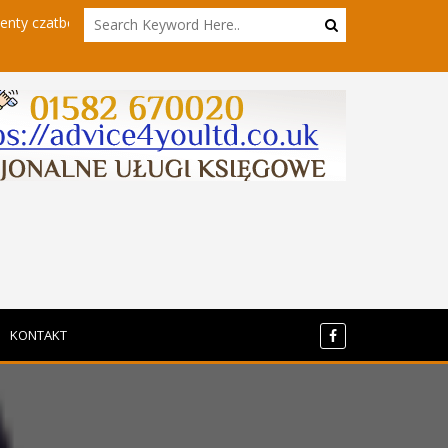
tbota
Powrót do sieci - kierowcy hgv w innym wydaniu
KONTAKT