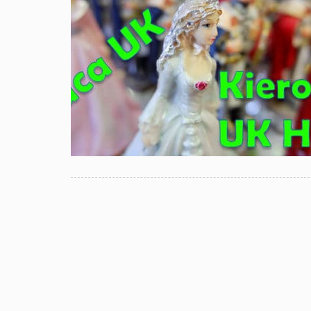
NAWIGACJA
PO
WPISACH