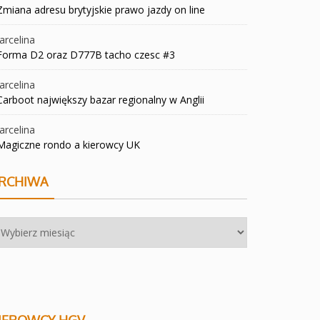
Zmiana adresu brytyjskie prawo jazdy on line
rcelina
Forma D2 oraz D777B tacho czesc #3
rcelina
Carboot największy bazar regionalny w Anglii
rcelina
Magiczne rondo a kierowcy UK
RCHIWA
chiwa