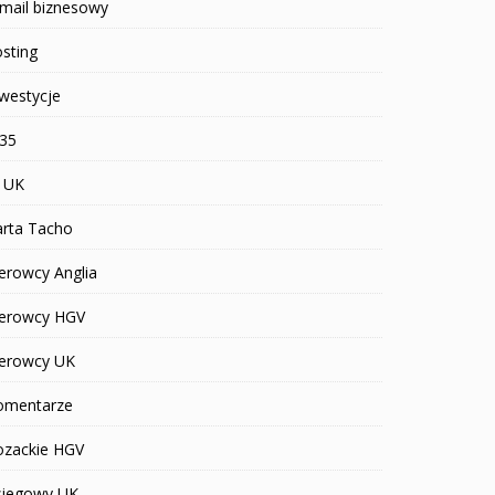
mail biznesowy
sting
westycje
R35
T UK
arta Tacho
erowcy Anglia
ierowcy HGV
ierowcy UK
omentarze
ozackie HGV
siegowy UK