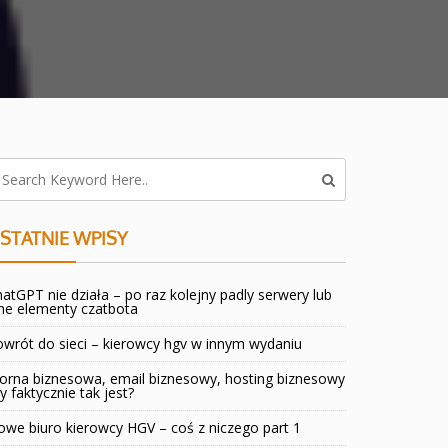
STATNIE WPISY
atGPT nie działa – po raz kolejny padly serwery lub
ne elementy czatbota
wrót do sieci – kierowcy hgv w innym wydaniu
orna biznesowa, email biznesowy, hosting biznesowy
y faktycznie tak jest?
we biuro kierowcy HGV – coś z niczego part 1