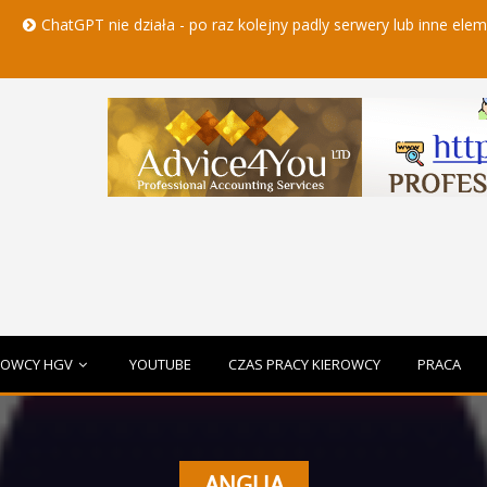
atGPT nie działa - po raz kolejny padly serwery lub inne elementy cza
ROWCY HGV
YOUTUBE
CZAS PRACY KIEROWCY
PRACA
ANGLIA