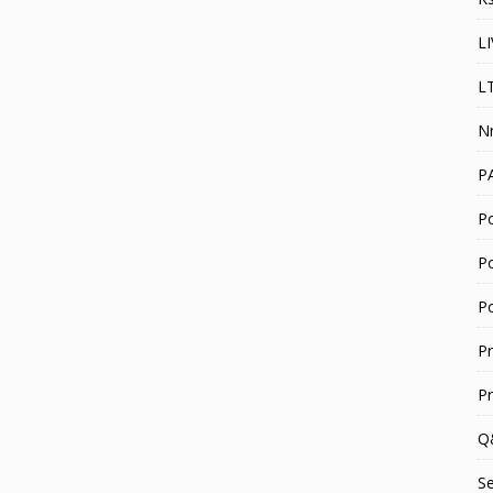
L
L
N
P
Po
P
P
P
P
Q
S