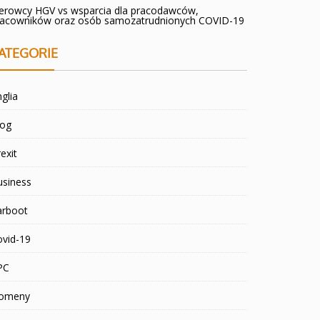
ierowcy HGV vs wsparcia dla pracodawców,
racowników oraz osób samozatrudnionych COVID-19
ATEGORIE
glia
log
exit
usiness
arboot
ovid-19
PC
omeny