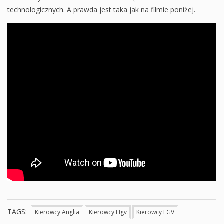
technologicznych. A prawda jest taka jak na filmie poniżej.
TAGS:
Kierowcy Anglia
Kierowcy Hgv
Kierowcy LGV