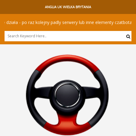
ANGLIA UK WIELKA BRYTANIA
ła - po raz kolejny padly serwery lub inne elementy czatbota