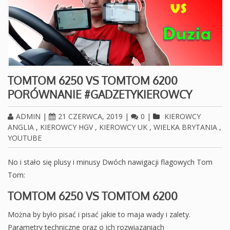
TOMTOM 6250 VS TOMTOM 6200
PORÓWNANIE #GADZETYKIEROWCY
ADMIN
|
21 CZERWCA, 2019
|
0
|
KIEROWCY
ANGLIA
,
KIEROWCY HGV
,
KIEROWCY UK
,
WIELKA BRYTANIA
,
YOUTUBE
No i stało się plusy i minusy Dwóch nawigacji flagowych Tom
Tom:
TOMTOM 6250 VS TOMTOM 6200
Można by było pisać i pisać jakie to maja wady i zalety.
Parametry techniczne oraz o ich rozwiązaniach