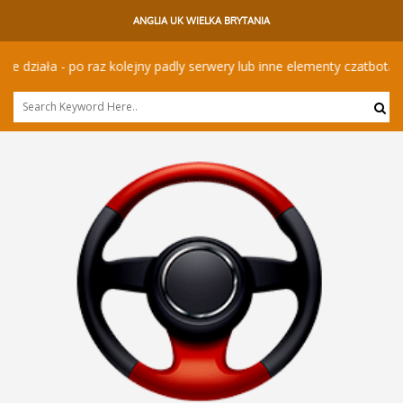
ANGLIA UK WIELKA BRYTANIA
ała - po raz kolejny padly serwery lub inne elementy czatbota