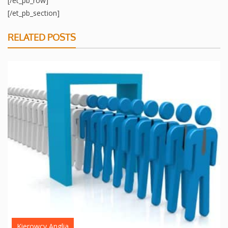
[/et_pb_row]
[/et_pb_section]
RELATED POSTS
Kierowcy Anglia