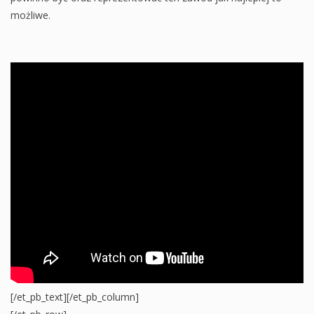
możliwe.
[/et_pb_text][/et_pb_column]