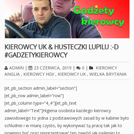
KIEROWCY UK & HUSTECZKI LUPILU :-D
#GADZETYKIEROWCY
ADMIN
|
23 CZERWCA, 2019
|
0
|
KIEROWCY
ANGLIA
,
KIEROWCY HGV
,
KIEROWCY UK
,
WIELKA BRYTANIA
[et_pb_section admin_label=”section”]
[et_pb_row admin_label=”row”]
[et_pb_column type=”4_4″][et_pb_text
admin_label=”Text”]Higiena osobista każdego kierowcy
zawodowego to jedna z podstawowych zasad by w kabinie było
schludnie i w miarę czysto, by wykonywać tą pracę tak jak to
powinno być oraz reprezentować ten zawód jak najlepiej to