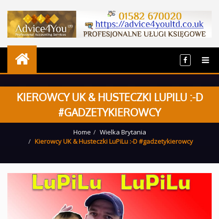
KIEROWCY UK & HUSTECZKI LUPILU :-D
#GADZETYKIEROWCY
Home
Wielka Brytania
Kierowcy UK & Husteczki LuPiLu :-D #gadzetykierowcy