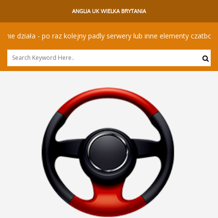
ANGLIA UK WIELKA BRYTANIA
ziała - po raz kolejny padly serwery lub inne elementy czatbota