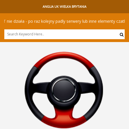
ANGLIA UK WIELKA BRYTANIA
e działa - po raz kolejny padly serwery lub inne elementy czatbota