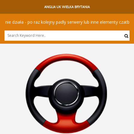
ANGLIA UK WIELKA BRYTANIA
 działa - po raz kolejny padly serwery lub inne elementy czatbota