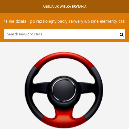
ANGLIA UK WIELKA BRYTANIA
e działa - po raz kolejny padly serwery lub inne elementy czatbota