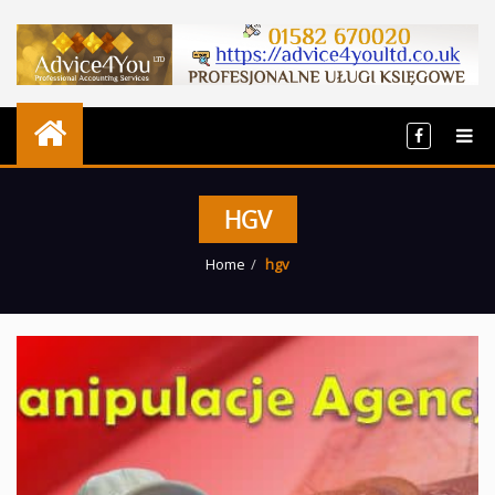
HGV
Home
hgv