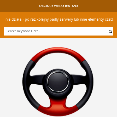
ANGLIA UK WIELKA BRYTANIA
e działa - po raz kolejny padly serwery lub inne elementy czatbota