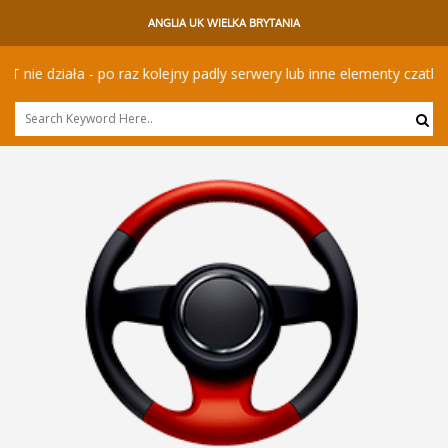
ANGLIA UK WIELKA BRYTANIA
e działa - po raz kolejny padly serwery lub inne elementy czatbota