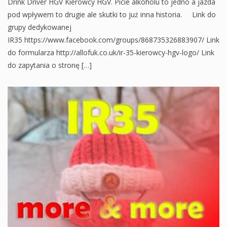
Drink Driver HGV Kierowcy HGV. Picie alkoholu to jedno a jazda
pod wpływem to drugie ale skutki to już inna historia. Link do
grupy dedykowanej
IR35 https://www.facebook.com/groups/868735326883907/ Link
do formularza http://allofuk.co.uk/ir-35-kierowcy-hgv-logo/ Link
do zapytania o stronę […]