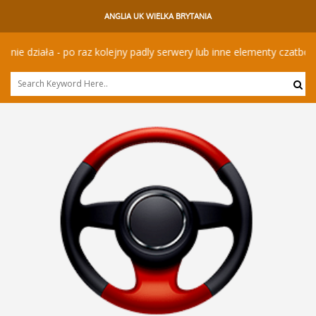
ANGLIA UK WIELKA BRYTANIA
 działa - po raz kolejny padly serwery lub inne elementy czatbota