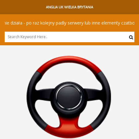
ANGLIA UK WIELKA BRYTANIA
działa - po raz kolejny padly serwery lub inne elementy czatbota