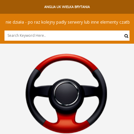
ANGLIA UK WIELKA BRYTANIA
 działa - po raz kolejny padly serwery lub inne elementy czatbota