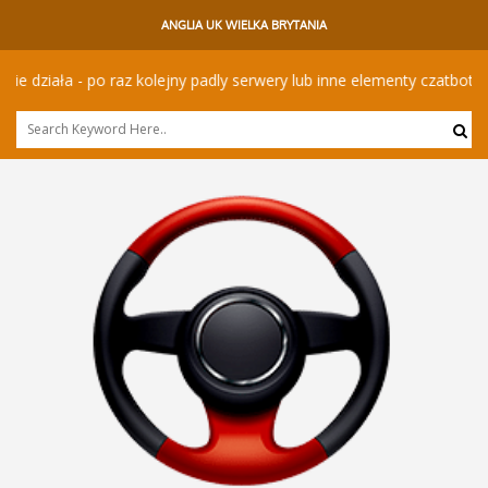
ANGLIA UK WIELKA BRYTANIA
ziała - po raz kolejny padly serwery lub inne elementy czatbota