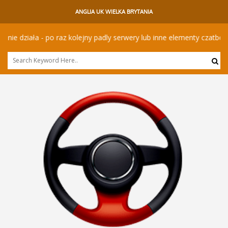
ANGLIA UK WIELKA BRYTANIA
 działa - po raz kolejny padly serwery lub inne elementy czatbota