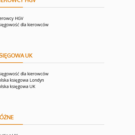
IEROWCY HGV
ierowcy HGV
sięgowość dla kierowców
SIĘGOWA UK
sięgowość dla kierowców
olska księgowa Londyn
olska księgowa UK
ÓŻNE