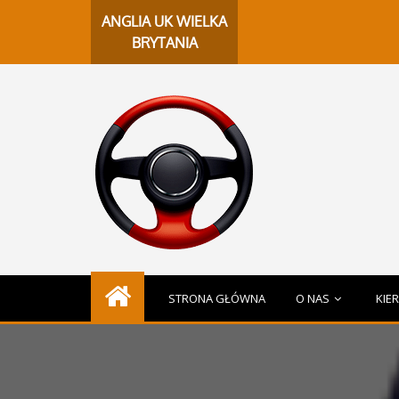
C
ANGLIA UK WIELKA
BRYTANIA
STRONA GŁÓWNA
O NAS
KIE