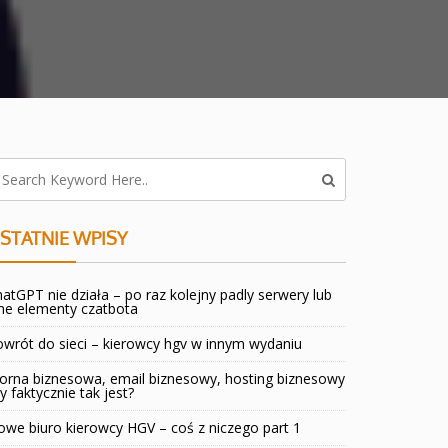
STATNIE WPISY
atGPT nie działa – po raz kolejny padly serwery lub
ne elementy czatbota
wrót do sieci – kierowcy hgv w innym wydaniu
orna biznesowa, email biznesowy, hosting biznesowy
y faktycznie tak jest?
we biuro kierowcy HGV – coś z niczego part 1