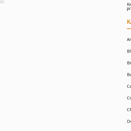
K
p
K
An
B
Br
B
C
C
C
D