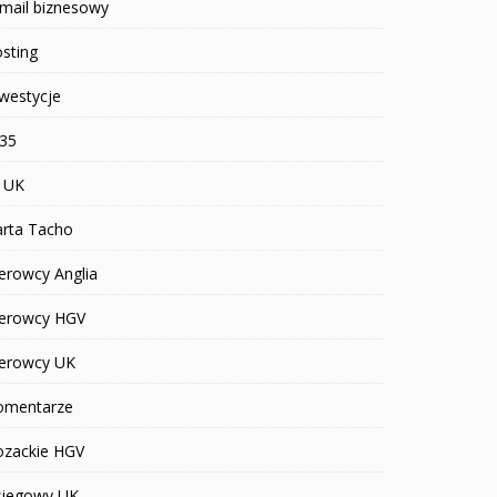
mail biznesowy
sting
westycje
R35
T UK
arta Tacho
erowcy Anglia
ierowcy HGV
ierowcy UK
omentarze
ozackie HGV
siegowy UK