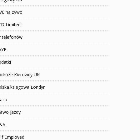
IVE na żywo
TD Limited
r telefonów
AYE
datki
odróże Kierowcy UK
olska ksiegowa Londyn
raca
rawo jazdy
&A
elf Employed