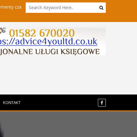
zatbota
Powrót do sieci - kierowcy hgv w innym wydaniu
KONTAKT