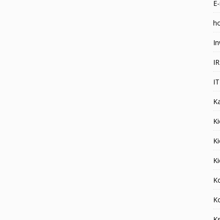
E-
ho
In
I
I
K
Ki
K
K
K
K
K