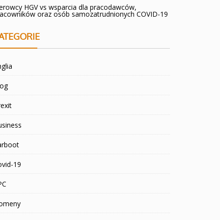
ierowcy HGV vs wsparcia dla pracodawców,
racowników oraz osób samozatrudnionych COVID-19
ATEGORIE
glia
log
exit
usiness
arboot
ovid-19
PC
omeny