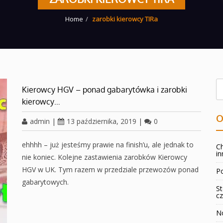
Home
zarobki kierowcy TIRa
Kierowcy HGV – ponad gabarytówka i zarobki
kierowcy…
O
admin
|
13 października, 2019
|
0
ehhhh – już jesteśmy prawie na finish’u, ale jednak to
Ch
in
nie koniec. Kolejne zastawienia zarobków Kierowcy
HGV w UK. Tym razem w przedziale przewozów ponad
Po
gabarytowych.
St
cz
No