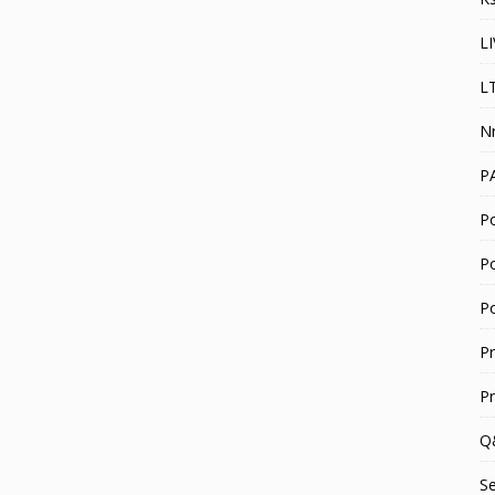
L
L
N
P
Po
P
P
P
P
Q
S