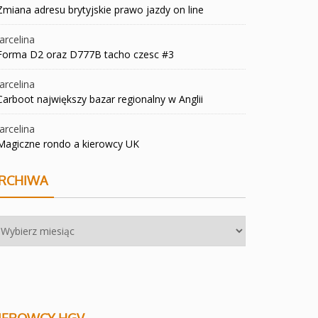
Zmiana adresu brytyjskie prawo jazdy on line
rcelina
Forma D2 oraz D777B tacho czesc #3
rcelina
Carboot największy bazar regionalny w Anglii
rcelina
Magiczne rondo a kierowcy UK
RCHIWA
chiwa