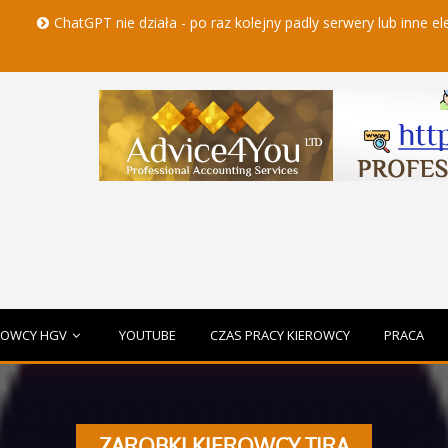
hatGPT nie działa - po raz kolejny padly serwery lub inne elementy c
ROWCY HGV
YOUTUBE
CZAS PRACY KIEROWCY
PRACA
ZAROBKI KIEROWCY TIRA