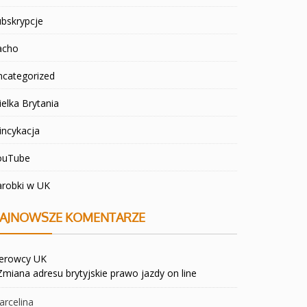
bskrypcje
acho
ncategorized
elka Brytania
incykacja
ouTube
arobki w UK
AJNOWSZE KOMENTARZE
ierowcy UK
Zmiana adresu brytyjskie prawo jazdy on line
rcelina