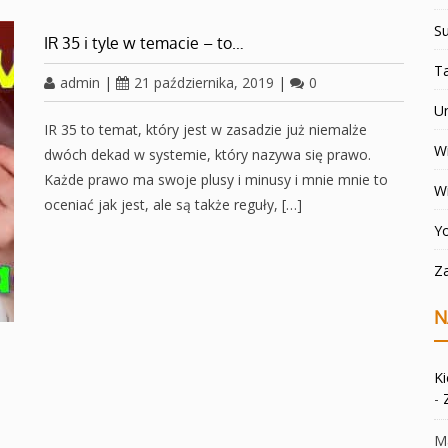
Su
IR 35 i tyle w temacie – to…
T
admin
|
21 października, 2019
|
0
U
IR 35 to temat, który jest w zasadzie już niemalże
Wi
dwóch dekad w systemie, który nazywa się prawo.
Każde prawo ma swoje plusy i minusy i mnie mnie to
W
oceniać jak jest, ale są także reguły, […]
Y
Z
N
K
-
Ma