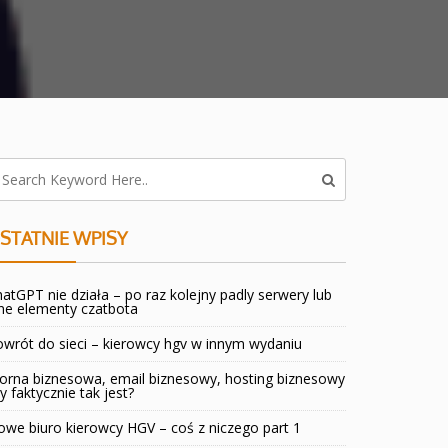
STATNIE WPISY
atGPT nie działa – po raz kolejny padly serwery lub
ne elementy czatbota
wrót do sieci – kierowcy hgv w innym wydaniu
orna biznesowa, email biznesowy, hosting biznesowy
y faktycznie tak jest?
we biuro kierowcy HGV – coś z niczego part 1