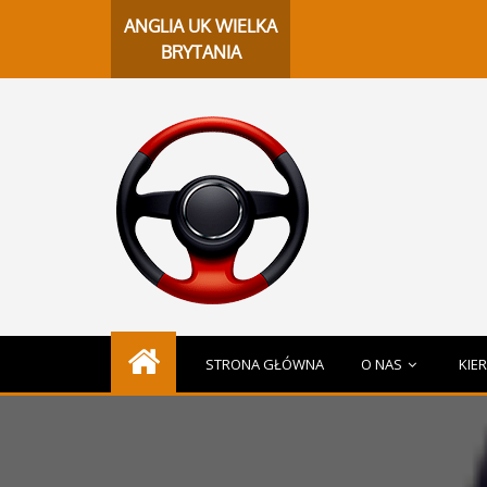
Cha
ANGLIA UK WIELKA
BRYTANIA
STRONA GŁÓWNA
O NAS
KIE