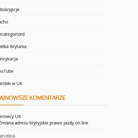
bskrypcje
acho
ncategorized
elka Brytania
incykacja
ouTube
arobki w UK
AJNOWSZE KOMENTARZE
ierowcy UK
Zmiana adresu brytyjskie prawo jazdy on line
rcelina