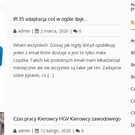
K
p
IR 35 adaptacja coś w ogóle daje…
K
admin
|
2 marca, 2020
|
0
An
Witam wszystkich. Dzisiaj jak nigdy dotąd opublikuję
jeden z email które dostaje a jest to tylko mała
B
cząstka. Takich lub podobnych email mam kilkadziesiąt
Br
miesięcznie ale nie wszystkie są takie jak ten. Zadajecie
sobie pytanie, co […]
B
C
C
C
Czas pracy Kierowcy HGV Kierowcy zawodowego
D
admin
|
12 lutego, 2020
|
0