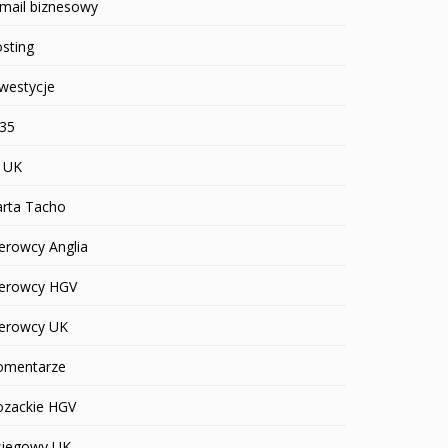
mail biznesowy
sting
westycje
R35
T UK
arta Tacho
erowcy Anglia
ierowcy HGV
ierowcy UK
omentarze
ozackie HGV
siegowy UK