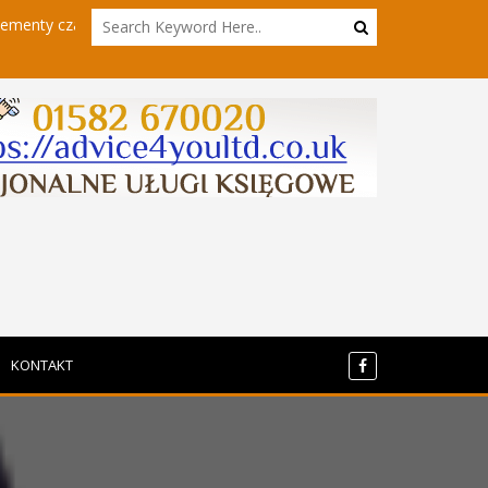
tbota
Powrót do sieci - kierowcy hgv w innym wydaniu
KONTAKT