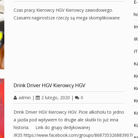
E-
Czas pracy Kierowcy HGV Kierowcy zawodowego.
ho
Czasami najprostsze rzeczy są mega skomplikowane
In
I
I
K
Ki
Drink Driver HGV Kierowcy HGV
K
admin
|
2 lutego, 2020
|
0
K
Drink Driver HGV Kierowcy HGV. Picie alkoholu to jedno
K
a jazda pod wpływem to drugie ale skutki to już inna
K
historia. Link do grupy dedykowanej
IR35 https://www.facebook.com/groups/868735326883907/
K