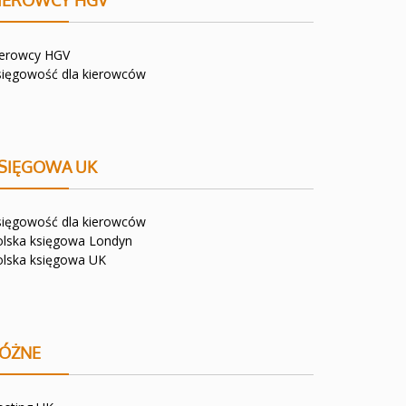
IEROWCY HGV
ierowcy HGV
sięgowość dla kierowców
SIĘGOWA UK
sięgowość dla kierowców
olska księgowa Londyn
olska księgowa UK
ÓŻNE