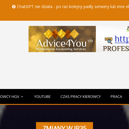
tGPT nie działa - po raz kolejny padly serwery lub inne elementy cza
ROWCY HGV
YOUTUBE
CZAS PRACY KIEROWCY
PRACA
ZMIANY W IR35