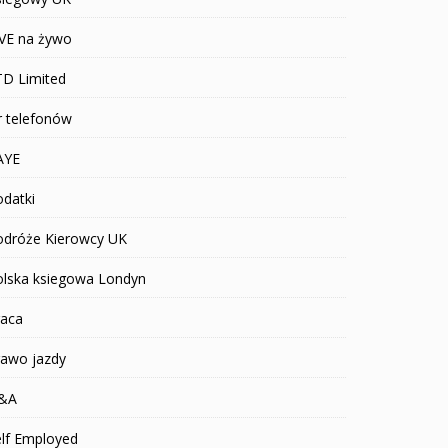
IVE na żywo
TD Limited
r telefonów
AYE
datki
odróże Kierowcy UK
olska ksiegowa Londyn
raca
rawo jazdy
&A
elf Employed