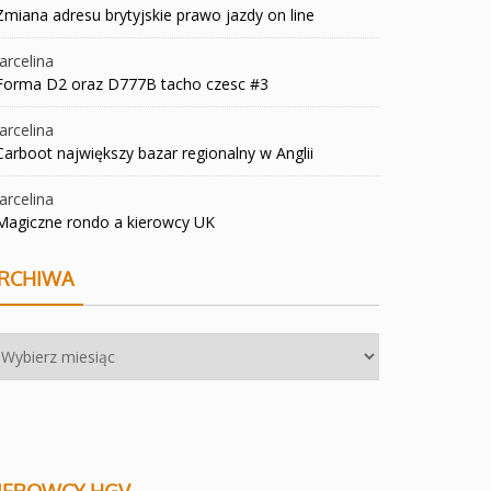
Zmiana adresu brytyjskie prawo jazdy on line
rcelina
Forma D2 oraz D777B tacho czesc #3
rcelina
Carboot największy bazar regionalny w Anglii
rcelina
Magiczne rondo a kierowcy UK
RCHIWA
chiwa