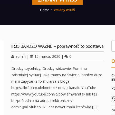
Home
zmiany w ir35
IR35 BARDZO WAŻNE – poprawność to podstawa
admin
|
15 marca, 2020
|
0
O
Drodzy czytelnicy, Drodzy widzowie. Pomimo
zaistniałej sytuacji jaką mamy na Świecie, bardzo dużo
Ch
in
mam zapytań z formularza z bloga
http://allofuk.co.uk/kontakt/ oraz z kanału YouTube
Po
https://www.youtube.com/c/powiemwamtak lub też
St
bezpośrednio na adres elektroniczny
cz
admin@allofuk.co.uk Lecz nawet mała literówka […]
No