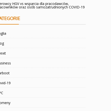
ierowcy HGV vs wsparcia dla pracodawców,
racowników oraz osób samozatrudnionych COVID-19
ATEGORIE
glia
log
exit
usiness
arboot
ovid-19
PC
omeny