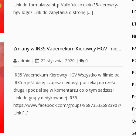
Link do formularza http://allofuk.co.uk/ir-35-kierowcy-
L
hgv-logo/ Link do zapytania o stronę […]
L
N
P
Zmiany w IR35 Vademekum Kierowcy HGV i nie…
Po
admin
|
22 stycznia, 2020
|
0
P
IR35 Vademekum Kierowcy HGV Wszystko w filmie od
IR35 a jeśli dalej czujesz niedosyt poczekaj na cześć
P
drugą i podziel się w komentarzu co o tym sadzisz?
P
Link do grupy dedykowanej IR35
https://www.facebook.com/groups/868735326883907/
P
Link […]
Q
S