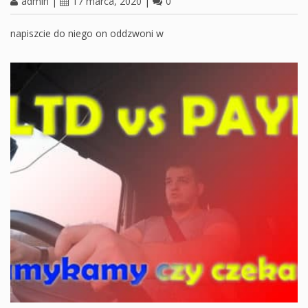
admin
|
17 marca, 2020
|
0
napiszcie do niego on oddzwoni w