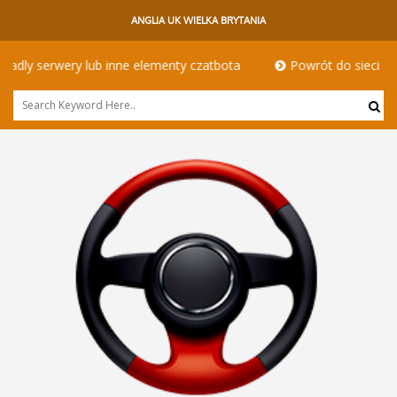
ANGLIA UK WIELKA BRYTANIA
lementy czatbota
Powrót do sieci - kierowcy hgv w innym wyd