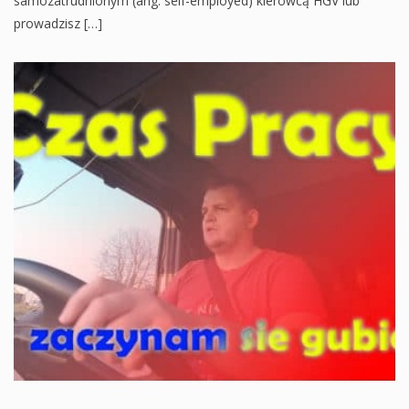
samozatrudnionym (ang. self-employed) kierowcą HGV lub
prowadzisz […]