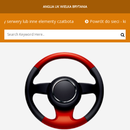
ANGLIA UK WIELKA BRYTANIA
y czatbota
Powrót do sieci - kierowcy hgv w innym wydaniu