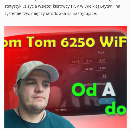
statystyk „z życia wzięte” kierowcy HGV w Wielkiej Brytanii na
systemie tzw. międzynarodówka są następujące: