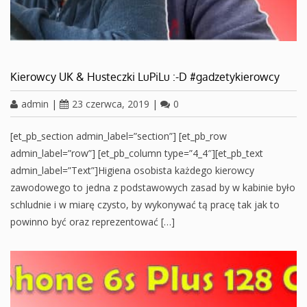
Kierowcy UK & Husteczki LuPiLu :-D #gadzetykierowcy
admin
|
23 czerwca, 2019
|
0
[et_pb_section admin_label=”section”] [et_pb_row
admin_label=”row”] [et_pb_column type=”4_4″][et_pb_text
admin_label=”Text”]Higiena osobista każdego kierowcy
zawodowego to jedna z podstawowych zasad by w kabinie było
schludnie i w miarę czysto, by wykonywać tą pracę tak jak to
powinno być oraz reprezentować […]