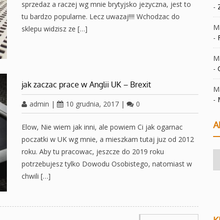
sprzedaz a raczej wg mnie brytyjsko jezyczna, jest to
-
tu bardzo popularne. Lecz uwazaj!!!! Wchodzac do
Ma
sklepu widzisz ze […]
-
Ma
-
jak zaczac prace w Anglii UK – Brexit
Ma
-
admin
|
10 grudnia, 2017
|
0
A
Elow, Nie wiem jak inni, ale powiem Ci jak ogarnac
poczatki w UK wg mnie, a mieszkam tutaj juz od 2012
roku. Aby tu pracowac, jeszcze do 2019 roku
Ar
potrzebujesz tylko Dowodu Osobistego, natomiast w
chwili […]