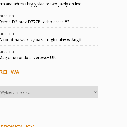
Zmiana adresu brytyjskie prawo jazdy on line
rcelina
Forma D2 oraz D777B tacho czesc #3
rcelina
Carboot największy bazar regionalny w Anglii
rcelina
Magiczne rondo a kierowcy UK
RCHIWA
chiwa