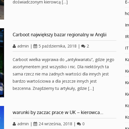
doświadczonym kierowcą […]
E-
ho
In
Carboot największy bazar regionalny w Anglii
I
admin
|
5 października, 2018
|
2
I
Carboot wielka wyprawa do „antykwariatu”, gdzie jego
K
asortymentem jest wszystko i nic. Dla niektórych ta
Ki
sama rzecz nie ma żadnych wartości dla innych jest
bardzo wartościowa a dla jeszcze innych jest
K
bezcenna. Znajdziemy tu artykuły, gdzie […]
K
K
warunki by zaczac prace w UK – kierowca…
K
admin
|
24 września, 2018
|
0
K