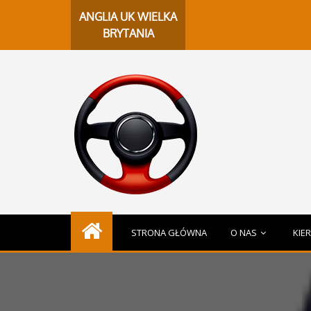
Chat
ANGLIA UK WIELKA
BRYTANIA
STRONA GŁÓWNA
O NAS
KIE