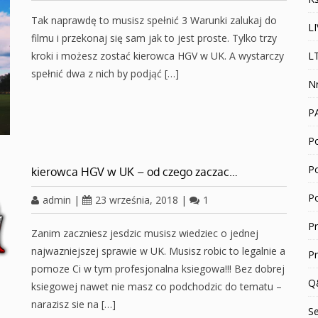
Tak naprawdę to musisz spełnić 3 Warunki zalukaj do
L
filmu i przekonaj się sam jak to jest proste. Tylko trzy
kroki i możesz zostać kierowca HGV w UK. A wystarczy
L
spełnić dwa z nich by podjąć […]
N
P
Po
P
kierowca HGV w UK – od czego zaczac…
P
admin
|
23 września, 2018
|
1
P
Zanim zaczniesz jesdzic musisz wiedziec o jednej
najwazniejszej sprawie w UK. Musisz robic to legalnie a
P
pomoze Ci w tym profesjonalna ksiegowa!!! Bez dobrej
Q
ksiegowej nawet nie masz co podchodzic do tematu –
narazisz sie na […]
S