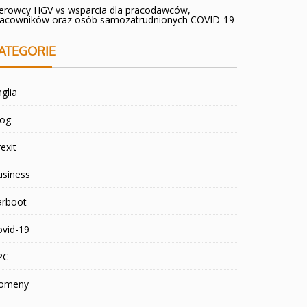
ierowcy HGV vs wsparcia dla pracodawców,
racowników oraz osób samozatrudnionych COVID-19
ATEGORIE
glia
log
exit
usiness
arboot
ovid-19
PC
omeny