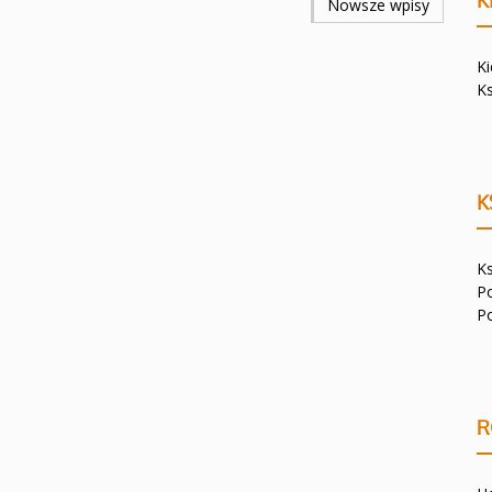
K
Nowsze wpisy
K
K
K
K
P
P
R