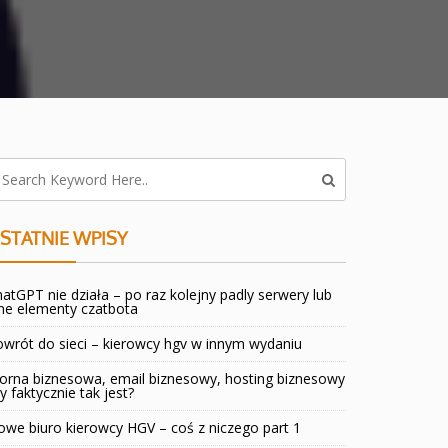
STATNIE WPISY
atGPT nie działa – po raz kolejny padly serwery lub
ne elementy czatbota
wrót do sieci – kierowcy hgv w innym wydaniu
orna biznesowa, email biznesowy, hosting biznesowy
y faktycznie tak jest?
we biuro kierowcy HGV – coś z niczego part 1