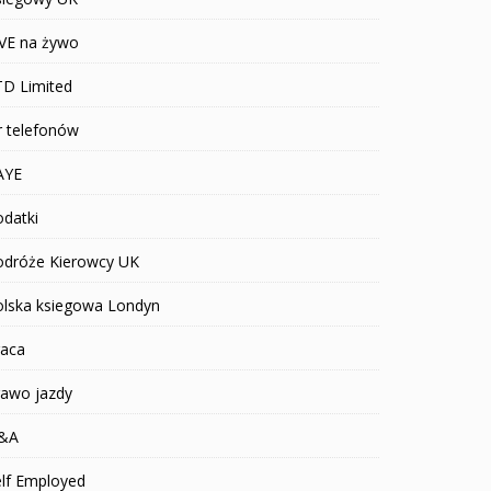
IVE na żywo
TD Limited
r telefonów
AYE
datki
odróże Kierowcy UK
olska ksiegowa Londyn
raca
rawo jazdy
&A
elf Employed