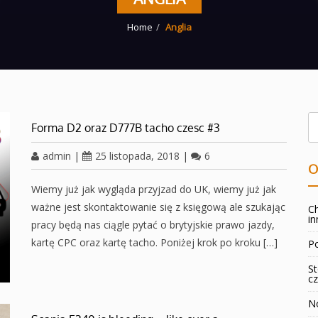
Home
Anglia
Forma D2 oraz D777B tacho czesc #3
admin
|
25 listopada, 2018
|
6
O
Wiemy już jak wygląda przyjzad do UK, wiemy już jak
ważne jest skontaktowanie się z księgową ale szukając
Ch
in
pracy będą nas ciągle pytać o brytyjskie prawo jazdy,
kartę CPC oraz kartę tacho. Poniżej krok po kroku […]
Po
St
cz
No