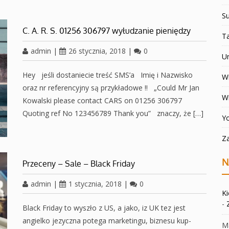
Su
C. A. R. S. 01256 306797 wyłudzanie pieniędzy
T
admin
|
26 stycznia, 2018
|
0
U
Hey jeśli dostaniecie treść SMS’a Imię i Nazwisko
Wi
oraz nr referencyjny są przykładowe !! „Could Mr Jan
W
Kowalski please contact CARS on 01256 306797
Quoting ref No 123456789 Thank you” znaczy, że […]
Y
Z
N
Przeceny – Sale – Black Friday
admin
|
1 stycznia, 2018
|
0
K
-
Black Friday to wyszło z US, a jako, iz UK tez jest
angielko jezyczna potega marketingu, biznesu kup-
Ma