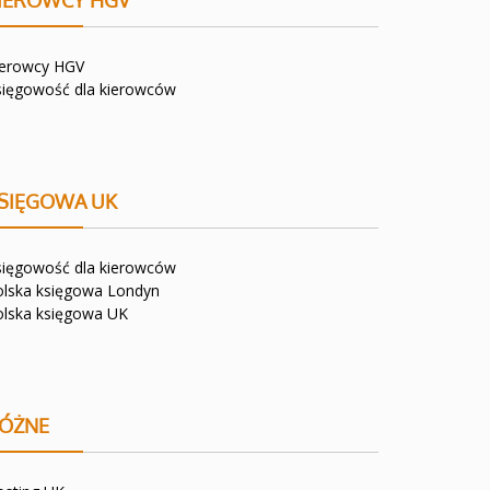
IEROWCY HGV
ierowcy HGV
sięgowość dla kierowców
SIĘGOWA UK
sięgowość dla kierowców
olska księgowa Londyn
olska księgowa UK
ÓŻNE