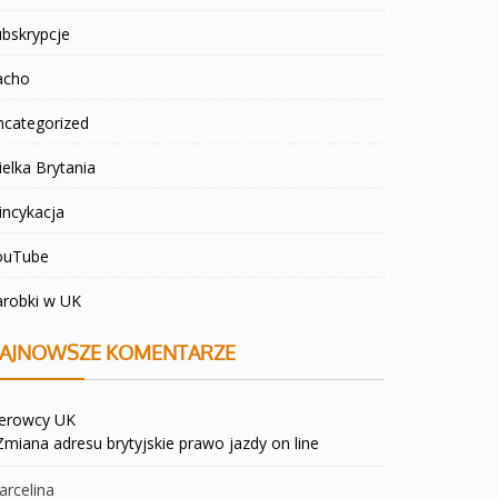
bskrypcje
acho
ncategorized
elka Brytania
incykacja
ouTube
arobki w UK
AJNOWSZE KOMENTARZE
ierowcy UK
Zmiana adresu brytyjskie prawo jazdy on line
rcelina