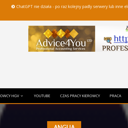
GPT nie działa - po raz kolejny padly serwery lub inne elementy czat
ROWCY HGV
YOUTUBE
CZAS PRACY KIEROWCY
PRACA
ANGLIA