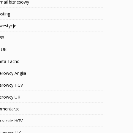
mail biznesowy
sting
westycje
R35
T UK
arta Tacho
erowcy Anglia
ierowcy HGV
ierowcy UK
omentarze
ozackie HGV
siegowy UK