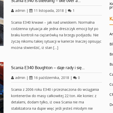
Scania E340 is bleeding – like over a…
K
p
admin
|
11 listopada, 2018
|
1
K
Scania E340 krwawi – jak nad urwiskiem. Normalna
codzienna sytuacja ale jedna dreszczyk emocji był po
An
braku kontroli na ciężarówką na brzegu podjazdu. Nie
życzę nikomu takiej sytuacji w karierze Inaczej opisując
B
można stwierdzić, iż stan […]
Br
B
Scania E340 Boughton – daje rady i się…
C
admin
|
16 października, 2018
|
0
C
Scania z 2006 roku E340 i przeznaczona do wciągania
C
kontenerów do masy całkowitej 22 ton. Ale koniec z
detalami, dodam tylko, iż owa Scania nie ma
D
stabilizatora na dupie więc jeśli jesteś młodym nie