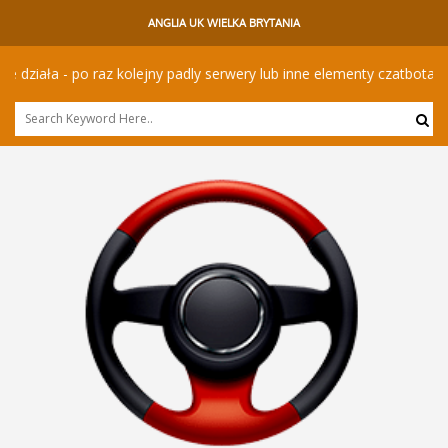
ANGLIA UK WIELKA BRYTANIA
ła - po raz kolejny padly serwery lub inne elementy czatbota