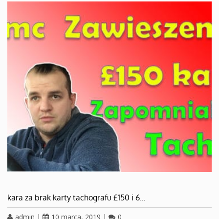
kara za brak karty tachografu £150 i 6…
admin
|
10 marca, 2019
|
0