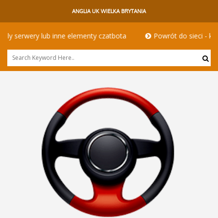
ANGLIA UK WIELKA BRYTANIA
nne elementy czatbota
Powrót do sieci - kierowcy hgv w innym