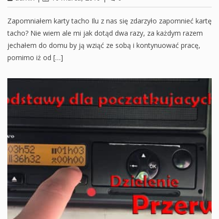
Zapomniałem karty tacho Ilu z nas się zdarzyło zapomnieć kartę
tacho? Nie wiem ale mi jak dotąd dwa razy, za każdym razem
jechałem do domu by ją wziąć ze sobą i kontynuować pracę,
pomimo iż od […]